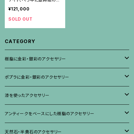
レームのペンダント
¥121,000
SOLD OUT
CATEGORY
樹脂に金彩・銀彩のアクセサリー
ブローチ
ポプラに金彩・銀彩のアクセサリー
イヤリング・ピアス
ブローチ
漆を使ったアクセサリー
ネックレス、その他
イヤリング、ピアス
ブローチ
アンティークをベースにした樹脂のアクセサリー
ネックレス、ペンダント
イヤリング・ピアス
ブローチ
天然石・半貴石のアクセサリー