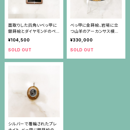
面取りした四角いべっ甲に
べっ甲に金蒔絵、岩場に立
銀蒔絵とダイヤモンドのペン
つ山羊のアーカンサス模様
ダント
のフレームのバングル
¥104,500
¥330,000
SOLD OUT
SOLD OUT
シルバーで覆輪されたプレ
ナイト、べっ甲に銀蒔絵のフ