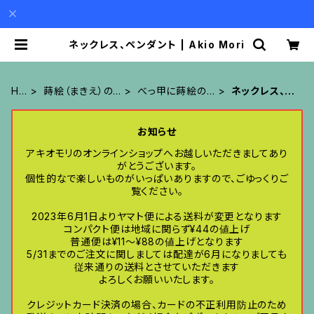
ネックレス、ペンダント | Akio Mori
HO
蒔絵（まきえ）の
べっ甲に蒔絵の
ネックレス、ペ
ME
アクセサリー
アクセサリー
ンダント
お知らせ
アキオモリのオンラインショップへお越しいただきましてあり
がとうございます。
個性的なで楽しいものがいっぱいありますので、ごゆっくりご
覧ください。
2023年6月1日よりヤマト便による送料が変更となります
コンパクト便は地域に関らず¥44の値上げ
普通便は¥11〜¥88の値上げとなります
5/31までのご注文に関しましては配達が6月になりましても
従来通りの送料とさせていただきます
よろしくお願いいたします。
クレジットカード決済の場合、カードの不正利用防止のため