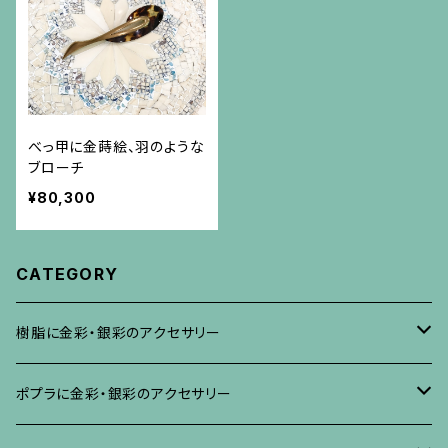
べっ甲に金蒔絵、羽のような
ブローチ
¥80,300
CATEGORY
樹脂に金彩・銀彩のアクセサリー
ブローチ
ポプラに金彩・銀彩のアクセサリー