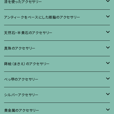
イヤリング・ピアス
ブローチ
漆を使ったアクセサリー
ネックレス、その他
イヤリング、ピアス
ブローチ
アンティークをベースにした樹脂のアクセサリー
ネックレス、ペンダント
イヤリング・ピアス
ブローチ
天然石・半貴石のアクセサリー
ブレスレット、バングル、その他
ネックレス・ペンダント
イヤリング・ピアス
ブローチ
真珠のアクセサリー
リング
ネックレス、ペンダント
イヤリング・ピアス
ブローチ
蒔絵（まきえ）のアクセサリー
ブレスレット・バングル、その他
ブレスレット、その他
ネックレス、ペンダント
イヤリング・ピアス
べっ甲に蒔絵のアクセサリー
べっ甲のアクセサリー
ブローチ
リング
ネックレス、ペンダント
真珠に蒔絵のアクセサリー
ブローチ
シルバーアクセサリー
イヤリング・ピアス
ブローチ
ブレスレット、その他
リング
水晶に蒔絵のアクセサリー
イヤリング、ピアス
ブローチ
貴金属のアクセサリー