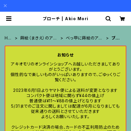
ブローチ | Akio Mori
HO
蒔絵（まきえ）のアク
べっ甲に蒔絵のアク
ブロ
ME
セサリー
セサリー
ーチ
お知らせ
アキオモリのオンラインショップへお越しいただきましてあり
がとうございます。
個性的なで楽しいものがいっぱいありますので、ごゆっくりご
覧ください。
2023年6月1日よりヤマト便による送料が変更となります
コンパクト便は地域に関らず¥44の値上げ
普通便は¥11〜¥88の値上げとなります
5/31までのご注文に関しましては配達が6月になりましても
従来通りの送料とさせていただきます
よろしくお願いいたします。
クレジットカード決済の場合、カードの不正利用防止のため