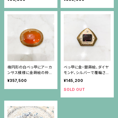
楕円形の白べっ甲にアーカ
べっ甲に金・銀蒔絵、ダイヤ
ンサス模様に金蒔絵の枠の
モンド、シルバーで覆輪され
ブローチ
た四角いガーネットのブロ
¥357,500
¥145,200
ーチ
SOLD OUT