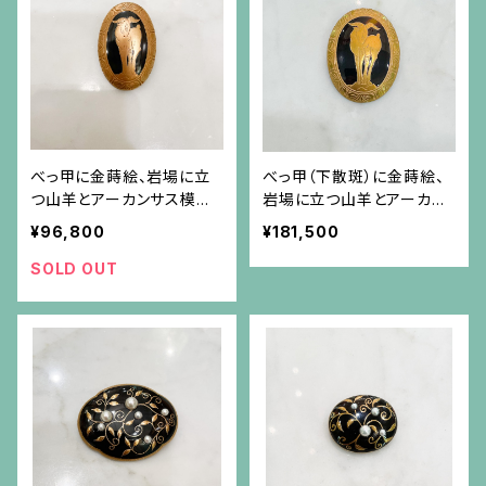
べっ甲に金蒔絵、岩場に立
べっ甲（下散斑）に金蒔絵、
つ山羊とアーカンサス模様
岩場に立つ山羊とアーカン
のブローチ（小）
サス模様のブローチ
¥96,800
¥181,500
SOLD OUT