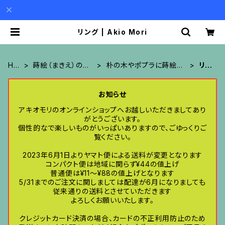
リング | Akio Mori
HO
蒔絵（まきえ）のア
朴の木やポプラに蒔絵の
リン
ME
クセサリー
アクセサリー
グ
お知らせ
アキオモリのオンラインショップへお越しいただきましてあり
がとうございます。
個性的なで楽しいものがいっぱいありますので、ごゆっくりご
覧ください。
2023年6月1日よりヤマト便による送料が変更となります
コンパクト便は地域に関らず¥44の値上げ
普通便は¥11〜¥88の値上げとなります
5/31までのご注文に関しましては配達が6月になりましても
従来通りの送料とさせていただきます
よろしくお願いいたします。
クレジットカード決済の場合、カードの不正利用防止のため