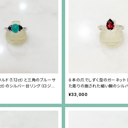
ド（1.12ct）と三角のブルーサ
８本の爪でしずく型のガーネット（1
3ct）のシルバー台リング（ロジウ
た彫りの施された細い腕のシル
¥33,000