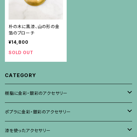
朴の木に黒漆、山の形の金
箔のブローチ
¥14,800
SOLD OUT
CATEGORY
樹脂に金彩・銀彩のアクセサリー
ブローチ
ポプラに金彩・銀彩のアクセサリー
イヤリング・ピアス
ブローチ
漆を使ったアクセサリー