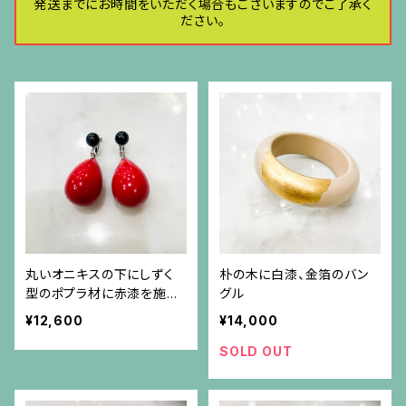
発送までにお時間をいただく場合もございますのでご了承く
ださい。
丸いオニキスの下にしずく
朴の木に白漆、金箔のバン
型のポプラ材に赤漆を施し
グル
たパーツが揺れるイヤリン
¥12,600
¥14,000
グ
SOLD OUT