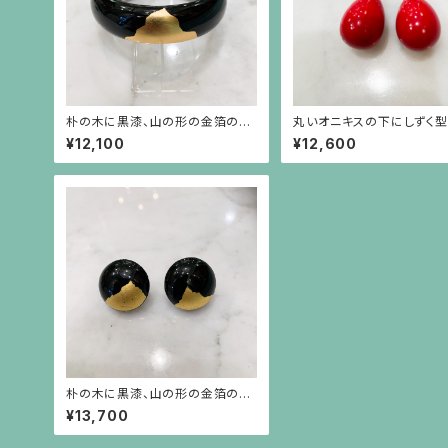
朴の木に黒漆、山の形の金箔のバ
丸いオニキスの下にしずく
ングル
プラ材に赤漆を施したパー
¥12,100
¥12,600
れるイヤリング
朴の木に黒漆、山の形の金箔のイ
ヤリング・ピアス
¥13,700