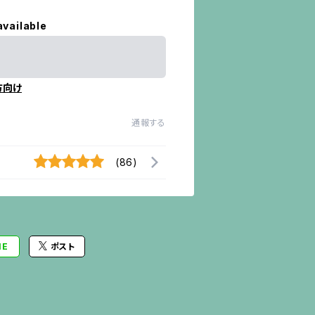
available
方向け
通報する
(86)
NE
ポスト