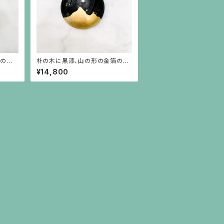
型のポ
朴の木に黒漆、山の形の金箔のブ
ツが揺
ローチ
¥14,800