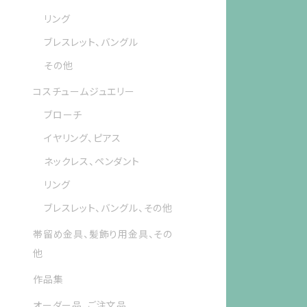
リング
ブレスレット、バングル
その他
コスチュームジュエリー
ブローチ
イヤリング、ピアス
ネックレス、ペンダント
リング
ブレスレット、バングル、その他
帯留め金具、髪飾り用金具、その
他
作品集
オーダー品、ご注文品