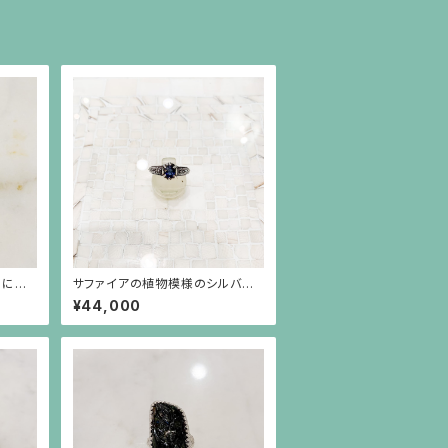
ーにゴ
サファイアの植物模様のシルバー
プルな
リング
¥44,000