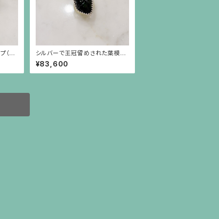
プ（銀
シルバーで王冠留めされた葉模様
ト
の彫りのトルマリン（17.45ct）のリ
¥83,600
ング