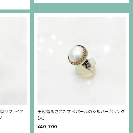
型サファイア
王冠留めされたマベパールのシルバー台リング
グ
(大）
¥40,700