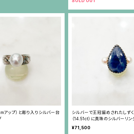
SOLD OUT
mmアップ）と彫り入りシルバー台
シルバーで王冠留めされたしずく
グ
（14.51ct）に真珠のシルバーリン
¥71,500