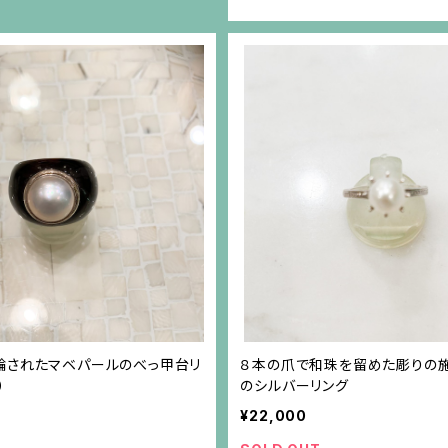
輪されたマベパールのべっ甲台リ
８本の爪で和珠を留めた彫りの
）
のシルバーリング
¥22,000