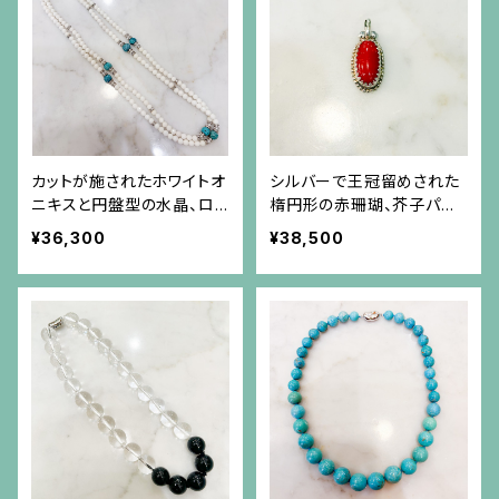
カットが施されたホワイトオ
シルバーで王冠留めされた
ニキスと円盤型の水晶、ロン
楕円形の赤珊瑚、芥子パー
デル、彫りが施されたターコ
ルのペンダント（チェーン別）
¥36,300
¥38,500
イズのロングネックレス