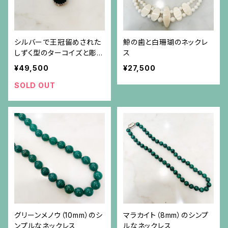
シルバーで王冠留めされた
鯨の歯と白珊瑚のネックレ
しずく型のターコイズと彫り
ス
入りエメラルド（10.83ct）の
¥49,500
¥27,500
ペンダント（チェーン別）
SOLD OUT
グリーンメノウ（10mm）のシ
マラカイト（8mm）のシンプ
ンプルなネックレス
ルなネックレス