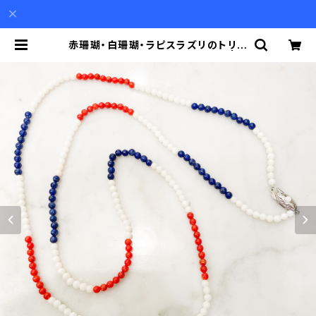
赤珊瑚・白珊瑚・ラピスラズリのトリコ
ロールカラーのロングネックレス | A
kio Mori