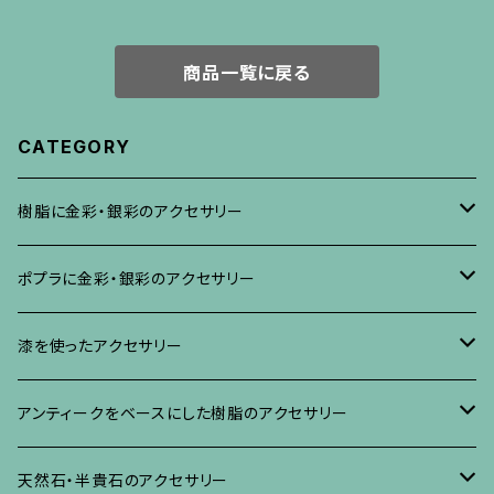
商品一覧に戻る
CATEGORY
樹脂に金彩・銀彩のアクセサリー
ブローチ
ポプラに金彩・銀彩のアクセサリー
イヤリング・ピアス
ブローチ
漆を使ったアクセサリー
ネックレス、その他
イヤリング、ピアス
ブローチ
アンティークをベースにした樹脂のアクセサリー
ネックレス、ペンダント
イヤリング・ピアス
ブローチ
天然石・半貴石のアクセサリー