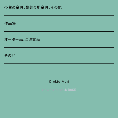
ブレスレット、バングル、その他
リング
ネックレス、ペンダント
イヤリング・ピアス
ブレスレット、バングル、その他
リング
ネックレス、ペンダント
イヤリング、ピアス
ブローチ
帯留め金具、髪飾り用金具、その他
その他
ネックレス、ペンダント
ブレスレット、バングル、その他
ブレスレット、その他
ネックレス、ペンダント
イヤリング、ピアス
作品集
リング
リング
リング
ネックレス、ペンダント
オーダー品、ご注文品
ブレスレット、バングル、その他
ブレスレット、バングル
リング
その他
その他
ブレスレット、バングル、その他
© Akio Mori
Powered by