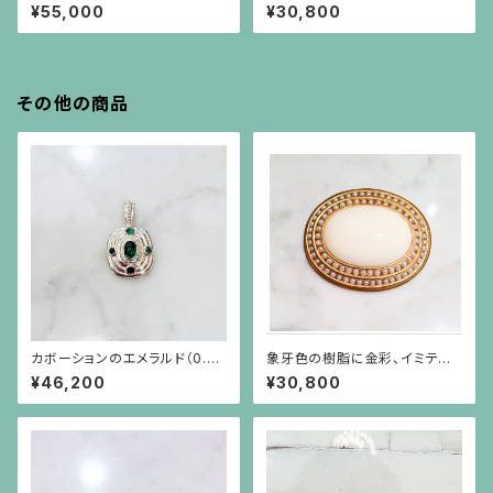
ョートステーションネックレス
ス型の白蝶貝、エメラルド、ルビ
¥55,000
¥30,800
ーのシルバーブローチ兼ペンダ
ント
その他の商品
カボーションのエメラルド（0.82
象牙色の樹脂に金彩、イミテー
ct）を4つの小さなエメラルドが
ションパールがグルリと巻いてい
¥46,200
¥30,800
取り巻くシルバーペンダント（チ
るブローチ
ェーン別）