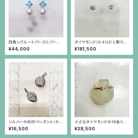
四角いブルートパーズとパール
ダイヤモンド（0.41ct）と彫りを
のシルバー枠のピアス(シルバー
施した18金枠のピアス
¥44,000
¥181,500
ポスト）
シルバーの刻印ペンダント（チェ
小さなダイヤモンドの18金リン
ーン別）
グ
¥16,500
¥38,500