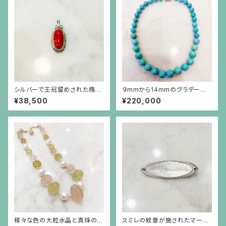
シルバーで王冠留めされた楕円
９mmから14mmのグラデーショ
形の赤珊瑚、芥子パールのペン
ンのターコイズネックレス
¥38,500
¥220,000
ダント（チェーン別）
様々な色の大粒水晶と真珠のシ
スミレの紋章が施されたマーキ