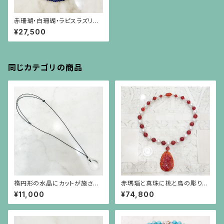
赤珊瑚・白珊瑚・ラピスラズリの
トリコロールカラーのロングネッ
¥27,500
クレス
同じカテゴリの商品
楕円形の水晶にカットが施され
赤瑪瑙と真珠に桃と鳥の彫りの
たシルバーボールの黒紐のネッ
赤瑪瑙が揺れるネックレス
¥11,000
¥74,800
クレス