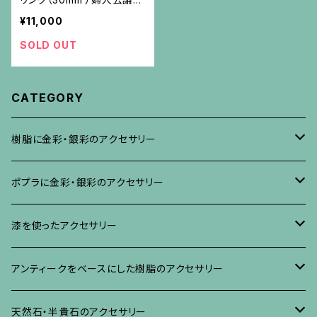
載品
¥11,000
SOLD OUT
CATEGORY
樹脂に金彩・銀彩のアクセサリー
ブローチ
ポプラに金彩・銀彩のアクセサリー
イヤリング・ピアス
ブローチ
漆を使ったアクセサリー
ネックレス、その他
イヤリング、ピアス
ブローチ
アンティークをベースにした樹脂のアクセサリー
ネックレス、ペンダント
イヤリング・ピアス
ブローチ
天然石・半貴石のアクセサリー