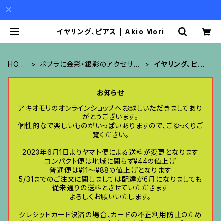
イヤリング、ピアス | Akio Mori
HOM
ポプラに金彩・銀彩のアクセサリ
イヤリング、ピア
E
ー
ス
お知らせ
アキオモリのオンラインショップへお越しいただきましてあり
がとうございます。
個性的なで楽しいものがいっぱいありますので、ごゆっくりご
覧ください。
2023年6月1日よりヤマト便による送料が変更となります
コンパクト便は地域に関らず¥44の値上げ
普通便は¥11〜¥88の値上げとなります
5/31までのご注文に関しましては配達が6月になりましても
従来通りの送料とさせていただきます
よろしくお願いいたします。
クレジットカード決済の場合、カードの不正利用防止のため