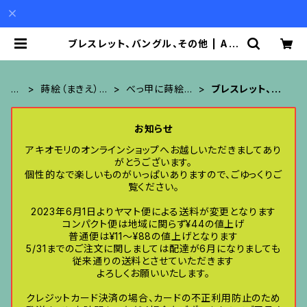
ブレスレット、バングル、その他 | Aki
o Mori
H
蒔絵（まきえ）の
べっ甲に蒔絵の
ブレスレット、バ
O
アクセサリー
アクセサリー
ングル、その他
M
お知らせ
E
アキオモリのオンラインショップへお越しいただきましてあり
がとうございます。
個性的なで楽しいものがいっぱいありますので、ごゆっくりご
覧ください。
2023年6月1日よりヤマト便による送料が変更となります
コンパクト便は地域に関らず¥44の値上げ
普通便は¥11〜¥88の値上げとなります
5/31までのご注文に関しましては配達が6月になりましても
従来通りの送料とさせていただきます
よろしくお願いいたします。
クレジットカード決済の場合、カードの不正利用防止のため