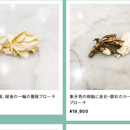
製、縦長の一輪の薔薇ブローチ
象牙色の樹脂に金彩・銀彩のカ
ブローチ
¥19,800