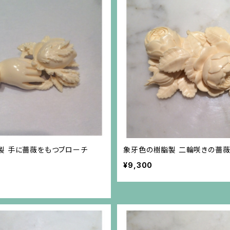
製 手に薔薇をもつブローチ
象牙色の樹脂製 二輪咲きの薔薇
¥9,300