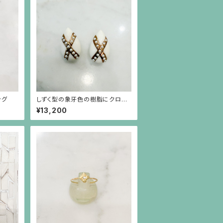
ング
しずく型の象牙色の樹脂にクロス
の金彩、イミテーションパールのイ
¥13,200
ヤリング