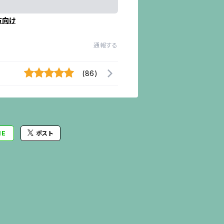
方向け
通報する
(86)
NE
ポスト