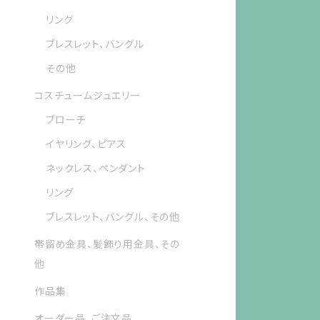
リング
ブレスレット、バングル
その他
コスチュームジュエリー
ブローチ
イヤリング、ピアス
ネックレス、ペンダント
リング
ブレスレット、バングル、その他
帯留め金具、髪飾り用金具、その
他
作品集
オーダー品、ご注文品