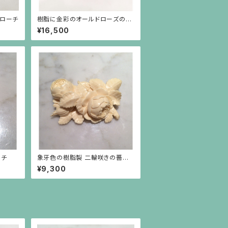
ブローチ
樹脂に金彩のオールドローズのブ
ローチ
¥16,500
ーチ
象牙色の樹脂製 二輪咲きの薔薇
(大)
¥9,300