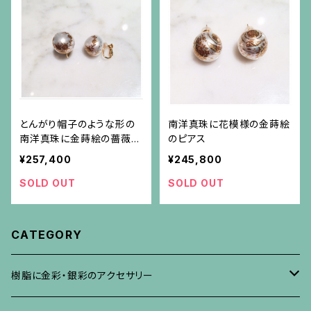
とんがり帽子のような形の
南洋真珠に花模様の金蒔絵
南洋真珠に金蒔絵の薔薇模
のピアス
様のイヤリング
¥257,400
¥245,800
SOLD OUT
SOLD OUT
CATEGORY
樹脂に金彩・銀彩のアクセサリー