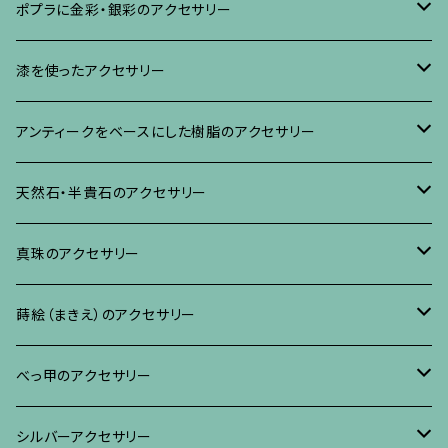
ブローチ
ポプラに金彩・銀彩のアクセサリー
イヤリング・ピアス
ブローチ
漆を使ったアクセサリー
ネックレス、その他
イヤリング、ピアス
ブローチ
アンティークをベースにした樹脂のアクセサリー
ネックレス、ペンダント
イヤリング・ピアス
ブローチ
天然石・半貴石のアクセサリー
ブレスレット、バングル、その他
ネックレス・ペンダント
イヤリング・ピアス
ブローチ
真珠のアクセサリー
リング
ネックレス、ペンダント
イヤリング・ピアス
ブローチ
蒔絵（まきえ）のアクセサリー
ブレスレット・バングル、その他
ブレスレット、その他
ネックレス、ペンダント
イヤリング・ピアス
べっ甲に蒔絵のアクセサリー
べっ甲のアクセサリー
ブローチ
リング
ネックレス、ペンダント
真珠に蒔絵のアクセサリー
ブローチ
シルバーアクセサリー