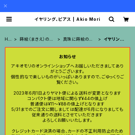
イヤリング、ピアス | Akio Mori
HO
蒔絵（まきえ）のア
真珠に蒔絵のア
イヤリング、
ME
クセサリー
クセサリー
ピアス
お知らせ
アキオモリのオンラインショップへお越しいただきましてあり
がとうございます。
個性的なで楽しいものがいっぱいありますので、ごゆっくりご
覧ください。
2023年6月1日よりヤマト便による送料が変更となります
コンパクト便は地域に関らず¥44の値上げ
普通便は¥11〜¥88の値上げとなります
5/31までのご注文に関しましては配達が6月になりましても
従来通りの送料とさせていただきます
よろしくお願いいたします。
クレジットカード決済の場合、カードの不正利用防止のため