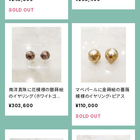
SOLD OUT
南洋真珠に花模様の銀蒔絵
マベパールに金蒔絵の薔薇
のイヤリング（ホワイトゴー
模様のイヤリング・ピアス
ルド金具）
¥303,600
¥110,000
SOLD OUT