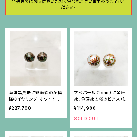
発送までにお時間をいただく場合もございますのでご了承く
ださい。
南洋黒真珠に銀蒔絵の花模
マベパール（17mm）に金蒔
様のイヤリング（ホワイトゴ
絵、色蒔絵の桜のピアス（18
ールド金具）
金ポスト）
¥227,700
¥114,900
SOLD OUT