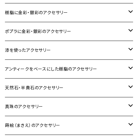
樹脂に金彩・銀彩のアクセサリー
ブローチ
ポプラに金彩・銀彩のアクセサリー
イヤリング・ピアス
ブローチ
漆を使ったアクセサリー
ネックレス、その他
イヤリング、ピアス
ブローチ
アンティークをベースにした樹脂のアクセサリー
ネックレス、ペンダント
イヤリング・ピアス
ブローチ
天然石・半貴石のアクセサリー
ブレスレット、バングル、その他
ネックレス・ペンダント
イヤリング・ピアス
ブローチ
真珠のアクセサリー
リング
ネックレス、ペンダント
イヤリング・ピアス
ブローチ
蒔絵（まきえ）のアクセサリー