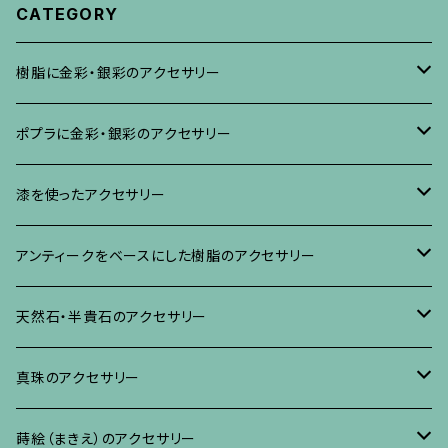
CATEGORY
樹脂に金彩・銀彩のアクセサリー
ブローチ
ポプラに金彩・銀彩のアクセサリー
イヤリング・ピアス
ブローチ
漆を使ったアクセサリー
ネックレス、その他
イヤリング、ピアス
ブローチ
アンティークをベースにした樹脂のアクセサリー
ネックレス、ペンダント
イヤリング・ピアス
ブローチ
天然石・半貴石のアクセサリー
ブレスレット、バングル、その他
ネックレス・ペンダント
イヤリング・ピアス
ブローチ
真珠のアクセサリー
リング
ネックレス、ペンダント
イヤリング・ピアス
ブローチ
蒔絵（まきえ）のアクセサリー