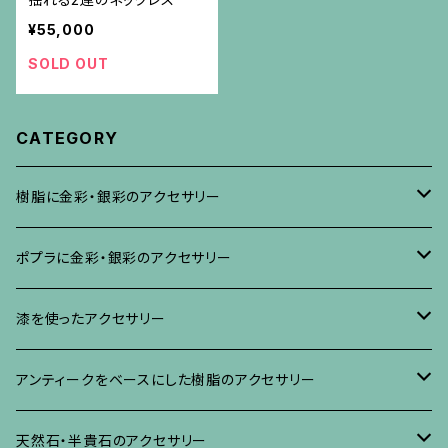
¥55,000
SOLD OUT
CATEGORY
樹脂に金彩・銀彩のアクセサリー
ブローチ
ポプラに金彩・銀彩のアクセサリー
イヤリング・ピアス
ブローチ
漆を使ったアクセサリー
ネックレス、その他
イヤリング、ピアス
ブローチ
アンティークをベースにした樹脂のアクセサリー
ネックレス、ペンダント
イヤリング・ピアス
ブローチ
天然石・半貴石のアクセサリー