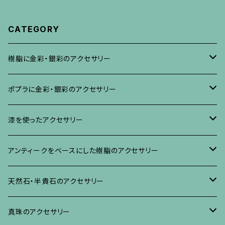
CATEGORY
樹脂に金彩・銀彩のアクセサリー
ブローチ
ポプラに金彩・銀彩のアクセサリー
イヤリング・ピアス
ブローチ
漆を使ったアクセサリー
ネックレス、その他
イヤリング、ピアス
ブローチ
アンティークをベースにした樹脂のアクセサリー
ネックレス、ペンダント
イヤリング・ピアス
ブローチ
天然石・半貴石のアクセサリー
ブレスレット、バングル、その他
ネックレス・ペンダント
イヤリング・ピアス
ブローチ
真珠のアクセサリー