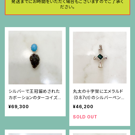
発送までにお時間をいただく場合もございますのでご了承く
ださい。
シルバーで王冠留めされた
丸太の十字架にエメラルド
カボーションのターコイズと
（0.87ct）のシルバーペンダ
葉の形と彫りのトルマリンの
ント(チェーン別）
¥69,300
¥46,200
ペンダント（チェーン別）
SOLD OUT