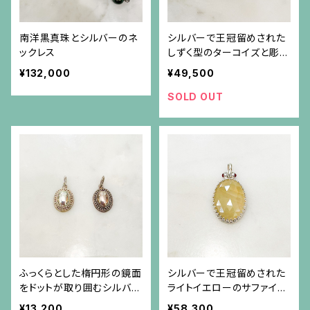
南洋黒真珠とシルバーのネ
シルバーで王冠留めされた
ックレス
しずく型のターコイズと彫り
入りエメラルド（10.83ct）の
¥132,000
¥49,500
ペンダント（チェーン別）
SOLD OUT
ふっくらとした楕円形の鏡面
シルバーで王冠留めされた
をドットが取り囲むシルバ
ライトイエローのサファイア
ー・ピンクシルバーチャーム
（15.58ct）にルビーのペンダ
¥13,200
¥58,300