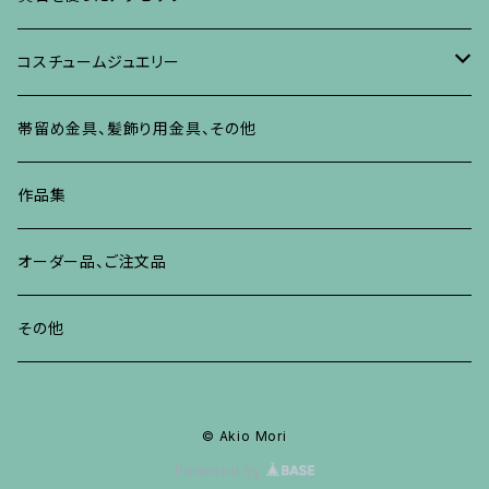
リング
ネックレス、ペンダント
イヤリング、ピアス
ブローチ
その他の蒔絵のアクセサリー
リング
ネックレス、ペンダント
イヤリング、ピアス
ブローチ
コスチュームジュエリー
ブレスレット、バングル、その他
リング
ネックレス、ペンダント
イヤリング・ピアス
ブレスレット、バングル、その他
リング
ネックレス、ペンダント
イヤリング、ピアス
ブローチ
帯留め金具、髪飾り用金具、その他
その他
ネックレス、ペンダント
ブレスレット、バングル、その他
ブレスレット、その他
ネックレス、ペンダント
イヤリング、ピアス
作品集
リング
リング
リング
ネックレス、ペンダント
オーダー品、ご注文品
ブレスレット、バングル、その他
ブレスレット、バングル
リング
その他
その他
ブレスレット、バングル、その他
© Akio Mori
Powered by