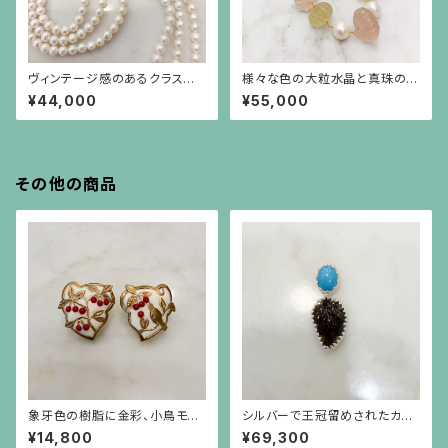
ヴィンテージ感のあるクラスプ
様々な色の大粒水晶と真珠のシ
のパール3連ネックレス
ョートステーションネックレス
¥44,000
¥55,000
その他の商品
象牙色の樹脂に金彩、小鳥モチ
シルバーで王冠留めされたカボ
ーフに赤珊瑚色の実のイヤリン
ーションのターコイズと葉の形
¥14,800
¥69,300
グ
と彫りのトルマリンのペンダント