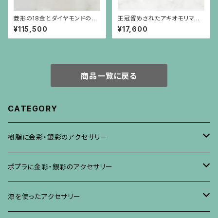
菱形の18金とダイヤモンドの華
王冠留めされたアキオモリマー
奢なリング（大）
クの刻印のイヤリング（大）
¥115,500
¥17,600
商品一覧に戻る
CATEGORY
樹脂に金彩・銀彩のアクセサリー
ブローチ
ポプラに金彩・銀彩のアクセサリー
イヤリング・ピアス
ブローチ
漆を使ったアクセサリー