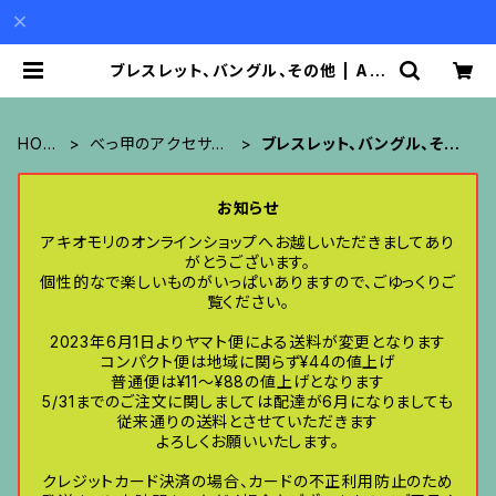
ブレスレット、バングル、その他 | Aki
o Mori
HOM
べっ甲のアクセサリ
ブレスレット、バングル、その
E
ー
他
お知らせ
アキオモリのオンラインショップへお越しいただきましてあり
がとうございます。
個性的なで楽しいものがいっぱいありますので、ごゆっくりご
覧ください。
2023年6月1日よりヤマト便による送料が変更となります
コンパクト便は地域に関らず¥44の値上げ
普通便は¥11〜¥88の値上げとなります
5/31までのご注文に関しましては配達が6月になりましても
従来通りの送料とさせていただきます
よろしくお願いいたします。
クレジットカード決済の場合、カードの不正利用防止のため