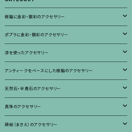
樹脂に金彩・銀彩のアクセサリー
ブローチ
ポプラに金彩・銀彩のアクセサリー
イヤリング・ピアス
ブローチ
漆を使ったアクセサリー
ネックレス、その他
イヤリング、ピアス
ブローチ
アンティークをベースにした樹脂のアクセサリー
ネックレス、ペンダント
イヤリング・ピアス
ブローチ
天然石・半貴石のアクセサリー
ブレスレット、バングル、その他
ネックレス・ペンダント
イヤリング・ピアス
ブローチ
真珠のアクセサリー
リング
ネックレス、ペンダント
イヤリング・ピアス
ブローチ
蒔絵（まきえ）のアクセサリー