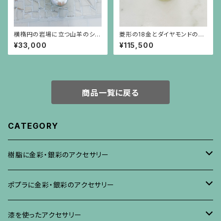
横楕円の岩場に立つ山羊のシル
菱形の18金とダイヤモンドの華
バープレートに白い大粒バロッ
奢なリング（大）
¥33,000
¥115,500
クパールが揺れるブローチ兼ペ
ンダント
商品一覧に戻る
CATEGORY
樹脂に金彩・銀彩のアクセサリー
ブローチ
ポプラに金彩・銀彩のアクセサリー
イヤリング・ピアス
ブローチ
漆を使ったアクセサリー