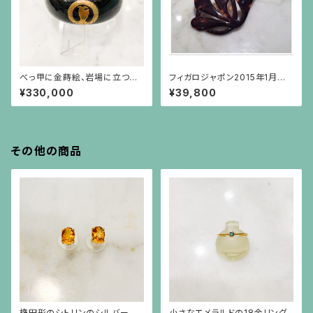
べっ甲に金蒔絵、岩場に立つ山
フィガロジャポン2015年1月号
羊のアーカンサス模様のフレー
掲載 べっ甲の髪飾り
¥330,000
¥39,800
ムのバングル
その他の商品
楕円形のシトリンのシルバーに
小さなエメラルドの18金リング