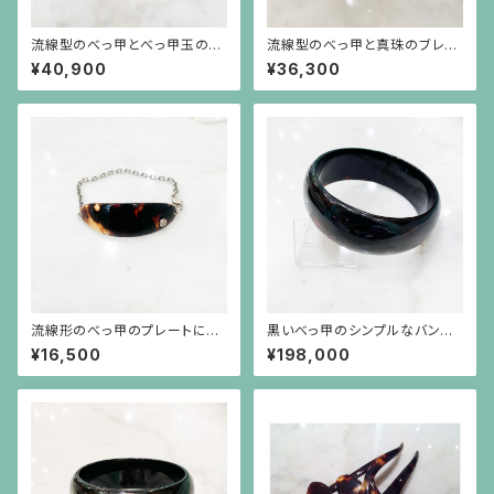
流線型のべっ甲とべっ甲玉のブ
流線型のべっ甲と真珠のブレス
レスレット
レット
¥40,900
¥36,300
流線形のべっ甲のプレートにシ
黒いべっ甲のシンプルなバング
ルバーチェーンのブレスレット
ル
¥16,500
¥198,000
（アキオモリのシルバー刻印付
き）