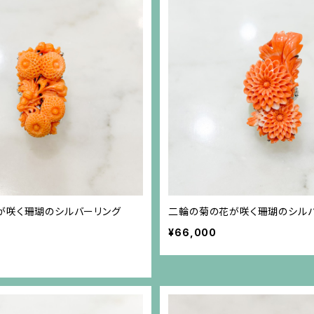
が咲く珊瑚のシルバーリング
二輪の菊の花が咲く珊瑚のシル
¥66,000