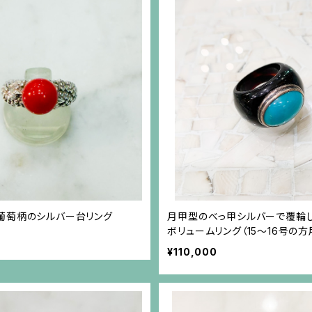
葡萄柄のシルバー台リング
月甲型のべっ甲シルバーで覆輪
ボリュームリング（15～16号の方
¥110,000