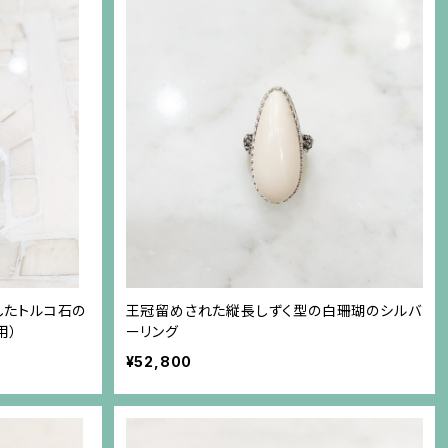
したトルコ石の
王冠留めされた縦長しずく型の白珊瑚のシルバ
用）
ーリング
¥52,800