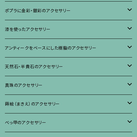
ブローチ
ポプラに金彩・銀彩のアクセサリー
イヤリング・ピアス
ブローチ
漆を使ったアクセサリー
ネックレス、その他
イヤリング、ピアス
ブローチ
アンティークをベースにした樹脂のアクセサリー
ネックレス、ペンダント
イヤリング・ピアス
ブローチ
天然石・半貴石のアクセサリー
ブレスレット、バングル、その他
ネックレス・ペンダント
イヤリング・ピアス
ブローチ
真珠のアクセサリー
リング
ネックレス、ペンダント
イヤリング・ピアス
ブローチ
蒔絵（まきえ）のアクセサリー
ブレスレット・バングル、その他
ブレスレット、その他
ネックレス、ペンダント
イヤリング・ピアス
べっ甲に蒔絵のアクセサリー
べっ甲のアクセサリー