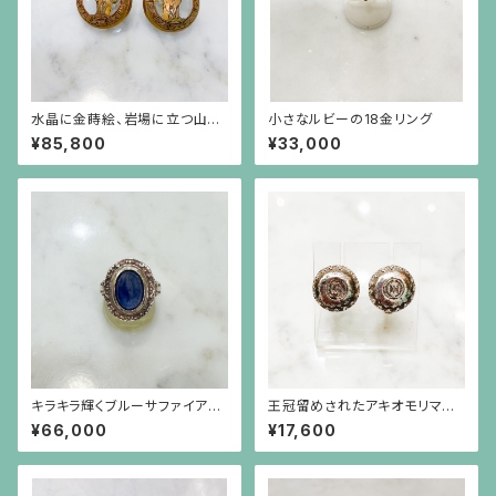
水晶に金蒔絵、岩場に立つ山羊
小さなルビーの18金リング
とアーカンサス模様のフレーム
¥85,800
¥33,000
の丸いイヤリング
キラキラ輝くブルーサファイア
王冠留めされたアキオモリマー
（7.93ct）の植物模様フレーム
クの刻印のイヤリング（大）
¥66,000
¥17,600
のシルバーリング