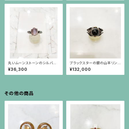
丸いムーンストーンのシルバー
ブラックスターの銀の山羊リング
リング
（22金の刻印付き）
¥36,300
¥132,000
その他の商品