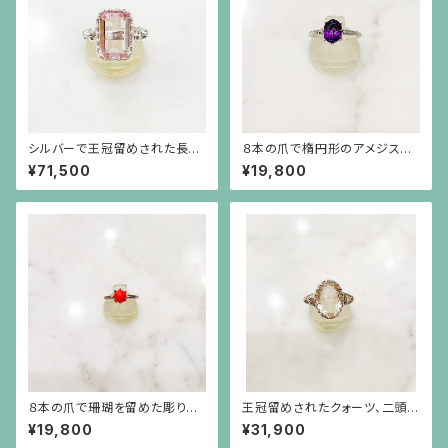
シルバーで王冠留めされた長方
８本の爪で楕円形のアメジスト
形のクンツァイト（6.73ct）のラ
（1.41ct）を留めた彫りの施され
¥71,500
¥19,800
イオンリング
た細い腕のシルバーリング
８本の爪で珊瑚を留めた彫りの
王冠留めされたクォーツ、二頭の
施された細い腕のシルバーリン
ライオンのシルバーリング
¥19,800
¥31,900
グ