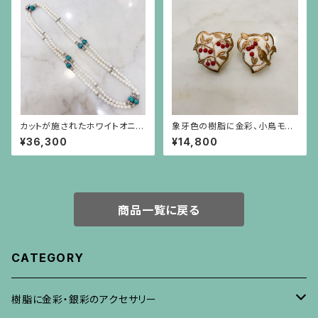
カットが施されたホワイトオニキ
象牙色の樹脂に金彩、小鳥モチ
スと円盤型の水晶、ロンデル、彫
ーフに赤珊瑚色の実のイヤリン
¥36,300
¥14,800
りが施されたターコイズのロン
グ
グネックレス
商品一覧に戻る
CATEGORY
樹脂に金彩・銀彩のアクセサリー