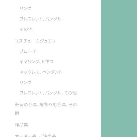
リング
ブレスレット、バングル
その他
コスチュームジュエリー
ブローチ
イヤリング、ピアス
ネックレス、ペンダント
リング
ブレスレット、バングル、その他
帯留め金具、髪飾り用金具、その
他
作品集
オーダー品、ご注文品