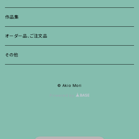
その他
ネックレス、ペンダント
ブレスレット、バングル、その他
ブレスレット、その他
ネックレス、ペンダント
イヤリング、ピアス
作品集
リング
リング
リング
ネックレス、ペンダント
オーダー品、ご注文品
ブレスレット、バングル、その他
ブレスレット、バングル
リング
その他
その他
ブレスレット、バングル、その他
© Akio Mori
Powered by