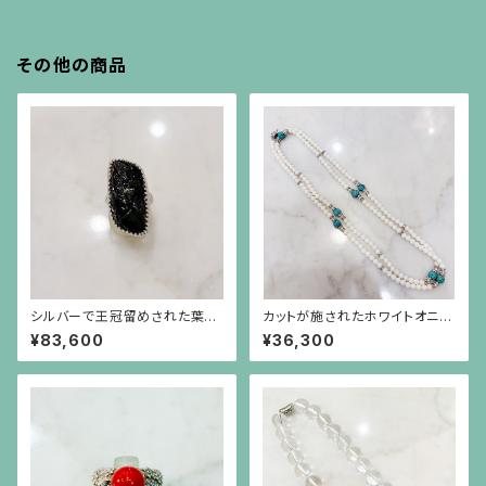
その他の商品
シルバーで王冠留めされた葉模
カットが施されたホワイトオニキ
様の彫りのトルマリン（17.45c
スと円盤型の水晶、ロンデル、彫
¥83,600
¥36,300
t）のリング
りが施されたターコイズのロン
グネックレス