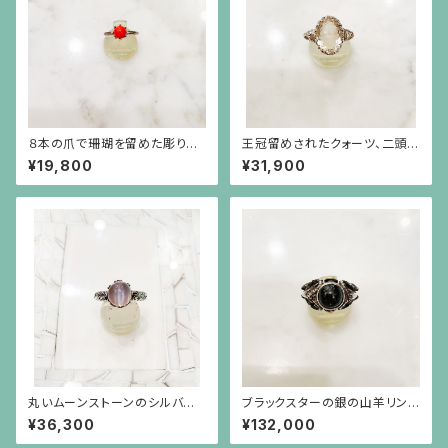
８本の爪で珊瑚を留めた彫りの
王冠留めされたクォーツ、二頭の
施された細い腕のシルバーリン
ライオンのシルバーリング
¥19,800
¥31,900
グ
丸いムーンストーンのシルバー
ブラックスターの銀の山羊リング
リング
（22金の刻印付き）
¥36,300
¥132,000