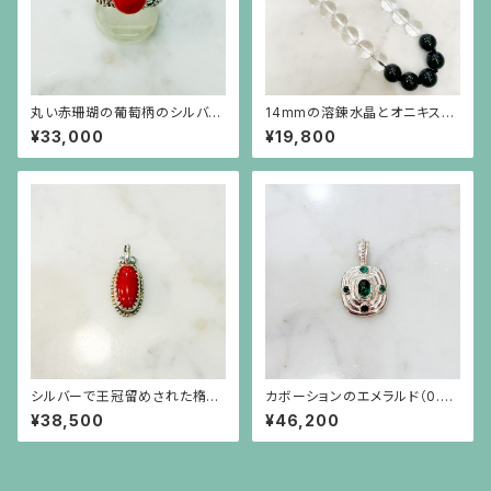
丸い赤珊瑚の葡萄柄のシルバー
14mmの溶錬水晶とオニキスの
台リング
ネックレス
¥33,000
¥19,800
シルバーで王冠留めされた楕円
カボーションのエメラルド（0.82
形の赤珊瑚、芥子パールのペン
ct）を4つの小さなエメラルドが
¥38,500
¥46,200
ダント（チェーン別）
取り巻くシルバーペンダント（チ
ェーン別）