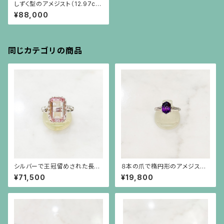
しずく型のアメジスト（12.97ct）
とターコイズのシンプルなシル
¥88,000
バーリング
同じカテゴリの商品
シルバーで王冠留めされた長方
８本の爪で楕円形のアメジスト
形のクンツァイト（6.73ct）のラ
（1.41ct）を留めた彫りの施され
¥71,500
¥19,800
イオンリング
た細い腕のシルバーリング