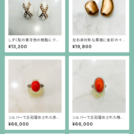
しずく型の象牙色の樹脂にクロ
左右非対称な黒檀に金彩のイヤ
スの金彩、イミテーションパール
リング
¥13,200
¥19,800
のイヤリング
シルバーで王冠留めされた赤珊
シルバーで王冠留めされた楕円
瑚のカボーションのライオンリン
形のオレンジ珊瑚のリング
¥66,000
¥66,000
グ