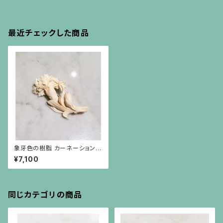
最近チェックした商品
象牙色の樹脂 カーネーションの
ブローチ
¥7,100
同じカテゴリの商品