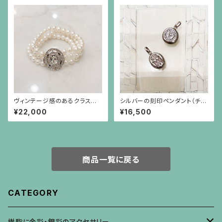
ヴィンテージ感のあるクラスプ
シルバーの刻印ペンダント（チェ
（銀色）のパール3連ブレスレット
ーン別）
¥22,000
¥16,500
商品一覧に戻る
CATEGORY
樹脂に金彩・銀彩のアクセサリー