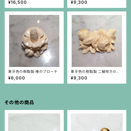
ブローチ
¥16,500
¥9,300
象牙色の樹脂製 椿のブローチ
象牙色の樹脂製 二輪咲きの薔
薇(大)
¥6,000
¥9,300
その他の商品