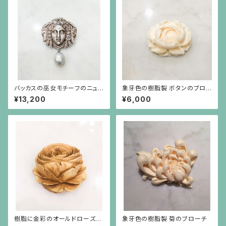
バッカスの巫女モチーフのニュ
象牙色の樹脂製 ボタンのブロ
ーラーヴァカメオの下にバロック
ーチ
¥13,200
¥6,000
パールが揺れるブローチ
樹脂に金彩のオールドローズの
象牙色の樹脂製 菊のブローチ