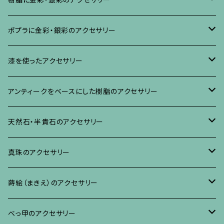
ブローチ
ポプラに金彩・銀彩のアクセサリー
イヤリング・ピアス
ブローチ
漆を使ったアクセサリー
ネックレス、その他
イヤリング、ピアス
ブローチ
アンティークをベースにした樹脂のアクセサリー
ネックレス、ペンダント
イヤリング・ピアス
ブローチ
天然石・半貴石のアクセサリー
ブレスレット、バングル、その他
ネックレス・ペンダント
イヤリング・ピアス
ブローチ
真珠のアクセサリー
リング
ネックレス、ペンダント
イヤリング・ピアス
ブローチ
蒔絵（まきえ）のアクセサリー
ブレスレット・バングル、その他
ブレスレット、その他
ネックレス、ペンダント
イヤリング・ピアス
べっ甲に蒔絵のアクセサリー
べっ甲のアクセサリー