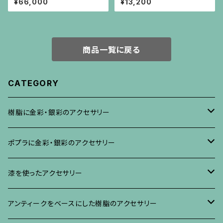
¥66,000
¥13,200
のイヤリング
商品一覧に戻る
CATEGORY
樹脂に金彩・銀彩のアクセサリー
ブローチ
ポプラに金彩・銀彩のアクセサリー
イヤリング・ピアス
ブローチ
漆を使ったアクセサリー
ネックレス、その他
イヤリング、ピアス
ブローチ
アンティークをベースにした樹脂のアクセサリー