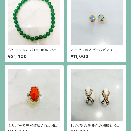
グリーンメノウ（12mm）のネック
オーバルのオパールピアス
レス
¥21,400
¥11,000
シルバーで王冠留めされた楕円
しずく型の象牙色の樹脂にクロ
形のオレンジ珊瑚のリング
スの金彩、イミテーションパール