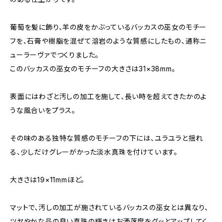
葡萄を髪に飾り、羊の皮をかぶっているバッカスの巫女のモチー
フを、石膏や樹脂を混ぜて溶岩のような質感にしたもの、通称ニ
ューラーヴァでつくりました。
このバッカスの巫女のモチーフの大きさは31×38mm。
表面にはわざと汚しの加工を施して、長い時を超えてきたかのよ
うな風合いをプラス。
その味のある独特な質感のモチーフの下には、ユラユラと揺れ
る、少しだけグレーがかった淡水真珠を付けています。
大きさは19×11mmほど。
マットで、汚しの加工が施されているバッカスの巫女とは異なり、
ツヤやかな品の良い真珠の輝きはお洒落度をグッとアップしてく