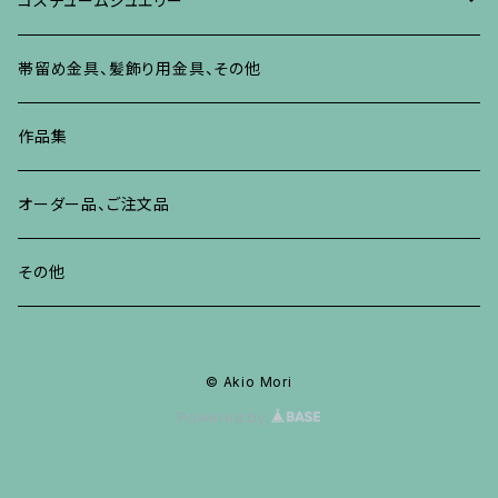
コスチュームジュエリー
ブレスレット、バングル、その他
リング
ネックレス、ペンダント
イヤリング・ピアス
ブレスレット、バングル、その他
リング
ネックレス、ペンダント
イヤリング、ピアス
ブローチ
帯留め金具、髪飾り用金具、その他
その他
ネックレス、ペンダント
ブレスレット、バングル、その他
ブレスレット、その他
ネックレス、ペンダント
イヤリング、ピアス
作品集
リング
リング
リング
ネックレス、ペンダント
オーダー品、ご注文品
ブレスレット、バングル、その他
ブレスレット、バングル
リング
その他
その他
ブレスレット、バングル、その他
© Akio Mori
Powered by