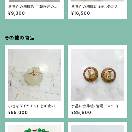
象牙色の樹脂製 二輪咲きの薔
象牙色の樹脂に金彩 椿のブロ
薇(大)
ーチ
¥9,300
¥16,500
その他の商品
小さなダイヤモンドを18金のビ
水晶に金蒔絵、岩場に立つ山羊
ーズで囲んだ細い18金のリング
とアーカンサス模様のフレーム
¥55,000
¥85,800
の丸いイヤリング