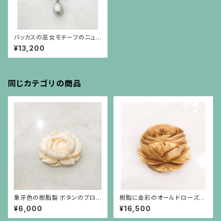
バッカスの巫女モチーフのニュ
ーラーヴァカメオの下にバロック
¥13,200
パールが揺れるブローチ
同じカテゴリの商品
象牙色の樹脂製 ボタンのブロ
樹脂に金彩のオールドローズの
ーチ
ブローチ
¥6,000
¥16,500