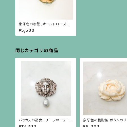
象牙色の樹脂、オールドローズの
ブローチ
¥5,500
同じカテゴリの商品
バッカスの巫女モチーフのニューラ
象牙色の樹脂製 ボタンの
ーヴァカメオの下にバロックパール
¥13,200
¥6,000