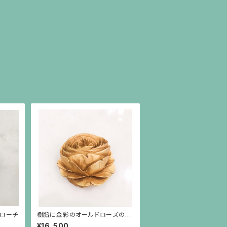
ブローチ
樹脂に金彩のオールドローズのブ
ローチ
¥16,500