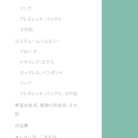
リング
ブレスレット、バングル
その他
コスチュームジュエリー
ブローチ
イヤリング、ピアス
ネックレス、ペンダント
リング
ブレスレット、バングル、その他
帯留め金具、髪飾り用金具、その
他
作品集
オーダー品、ご注文品