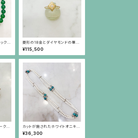
ネックレ
菱形の18金とダイヤモンドの華奢
なリング（大）
¥115,500
ークの
カットが施されたホワイトオニキス
スト）
と円盤型の水晶、ロンデル、彫りが
¥36,300
施されたターコイズのロングネッ