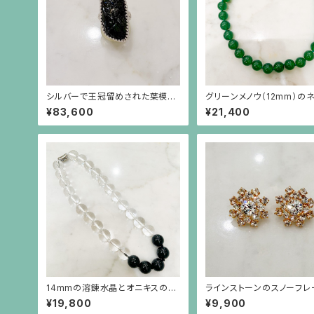
シルバーで王冠留めされた葉模様
グリーンメノウ（12mm）の
の彫りのトルマリン（17.45ct）のリ
ス
¥83,600
¥21,400
ング
14mmの溶錬水晶とオニキスのネ
ラインストーンのスノーフレ
ックレス
ような金色ピアス（チタンポ
¥19,800
¥9,900