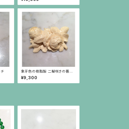
ーチ
象牙色の樹脂製 二輪咲きの薔薇
(大)
¥9,300