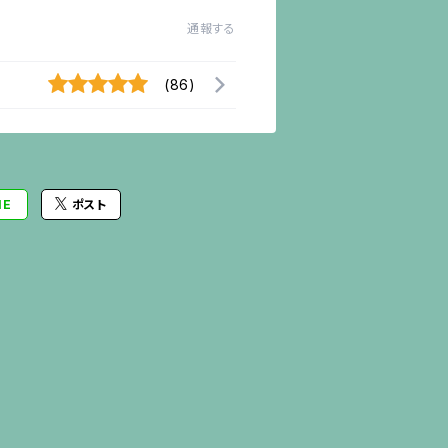
通報する
(86)
NE
ポスト