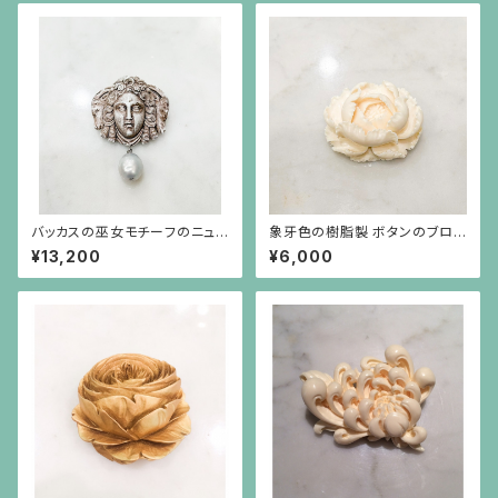
バッカスの巫女モチーフのニュ
象牙色の樹脂製 ボタンのブロ
ーラーヴァカメオの下にバロック
ーチ
¥13,200
¥6,000
パールが揺れるブローチ