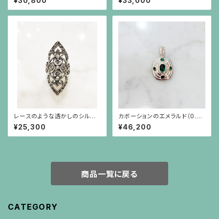
¥30,800
¥33,000
るブローチ
クパールが揺れるブローチ兼ペ
ンダント
レースのような透かしのシルバ
カボーションのエメラルド（0.82
ーリング
ct）を4つの小さなエメラルドが
¥25,300
¥46,200
取り巻くシルバーペンダント（チ
ェーン別）
商品一覧に戻る
CATEGORY