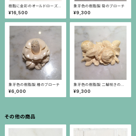
樹脂に金彩のオールドローズの
象牙色の樹脂製 菊のブローチ
ブローチ
¥16,500
¥9,300
象牙色の樹脂製 椿のブローチ
象牙色の樹脂製 二輪咲きの薔
薇(大)
¥6,000
¥9,300
その他の商品