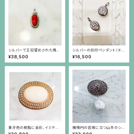
シルバーで王冠留めされた楕円
シルバーの刻印ペンダント（チェ
形の赤珊瑚、芥子パールのペン
ーン別）
¥38,500
¥16,500
ダント（チェーン別）
象牙色の樹脂に金彩、イミテー
横楕円の岩場に立つ山羊のシル
ションパールがグルリと巻いてい
バープレートに白い大粒バロッ