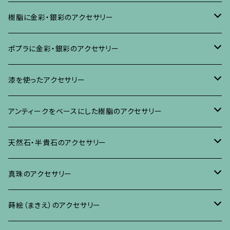
樹脂に金彩・銀彩のアクセサリー
ブローチ
ポプラに金彩・銀彩のアクセサリー
イヤリング・ピアス
ブローチ
漆を使ったアクセサリー
ネックレス、その他
イヤリング、ピアス
ブローチ
アンティークをベースにした樹脂のアクセサリー
ネックレス、ペンダント
イヤリング・ピアス
ブローチ
天然石・半貴石のアクセサリー
ブレスレット、バングル、その他
ネックレス・ペンダント
イヤリング・ピアス
ブローチ
真珠のアクセサリー
リング
ネックレス、ペンダント
イヤリング・ピアス
ブローチ
蒔絵（まきえ）のアクセサリー