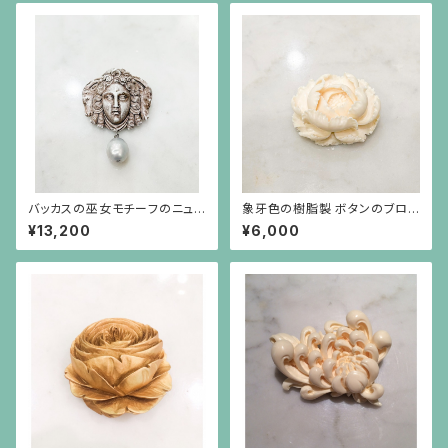
バッカスの巫女モチーフのニュ
象牙色の樹脂製 ボタンのブロ
ーラーヴァカメオの下にバロック
ーチ
¥13,200
¥6,000
パールが揺れるブローチ