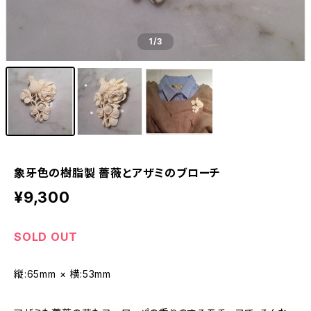
1
/3
象牙色の樹脂製 薔薇とアザミのブローチ
¥9,300
SOLD OUT
縦:65mm × 横:53mm