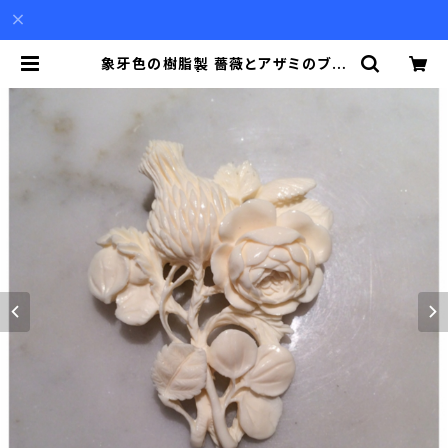
象牙色の樹脂製 薔薇とアザミのブロ
ーチ | Akio Mori