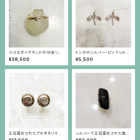
小さなダイヤモンドの18金リン
トンボのシルバー・ピンクシルバ
グ
ーチャーム
¥38,500
¥5,500
王冠留めされたアキオモリマー
シルバーで王冠留めされた葉模
クの刻印のイヤリング（大）
様の彫りのトルマリン（17.45c