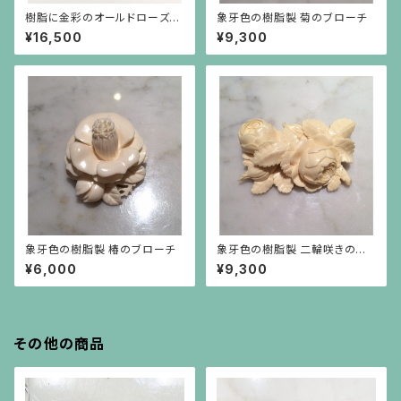
樹脂に金彩のオールドローズの
象牙色の樹脂製 菊のブローチ
ブローチ
¥16,500
¥9,300
象牙色の樹脂製 椿のブローチ
象牙色の樹脂製 二輪咲きの薔
薇(大)
¥6,000
¥9,300
その他の商品