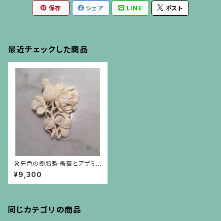
保存
シェア
LINE
ポスト
最近チェックした商品
象牙色の樹脂製 薔薇とアザミ
のブローチ
¥9,300
同じカテゴリの商品