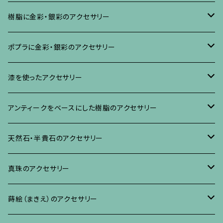
樹脂に金彩・銀彩のアクセサリー
ブローチ
ポプラに金彩・銀彩のアクセサリー
イヤリング・ピアス
ブローチ
漆を使ったアクセサリー
ネックレス、その他
イヤリング、ピアス
ブローチ
アンティークをベースにした樹脂のアクセサリー
ネックレス、ペンダント
イヤリング・ピアス
ブローチ
天然石・半貴石のアクセサリー
ブレスレット、バングル、その他
ネックレス・ペンダント
イヤリング・ピアス
ブローチ
真珠のアクセサリー
リング
ネックレス、ペンダント
イヤリング・ピアス
ブローチ
蒔絵（まきえ）のアクセサリー