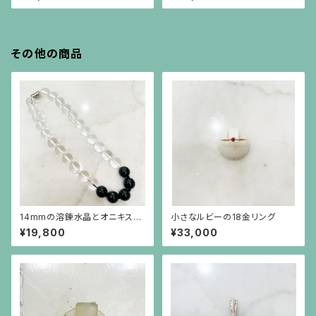
ーのシルバーブローチ兼ペンダ
ント
その他の商品
14mmの溶錬水晶とオニキスの
小さなルビーの18金リング
ネックレス
¥19,800
¥33,000