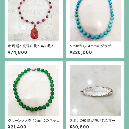
赤瑪瑙と真珠に桃と鳥の彫りの
９mmから14mmのグラデーショ
赤瑪瑙が揺れるネックレス
ンのターコイズネックレス
¥74,800
¥220,000
グリーンメノウ（12mm）のネック
スミレの紋章が施されたマーキ
レス
ス型の白蝶貝、エメラルド、ルビ
¥21,400
¥30,800