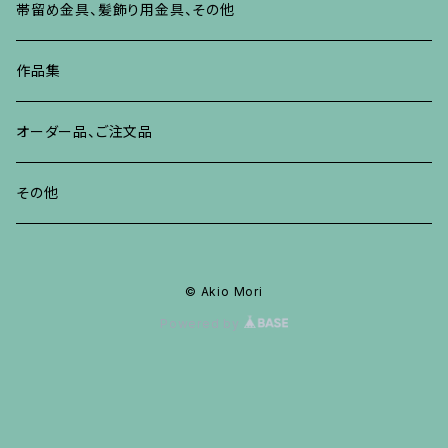
イヤリング・ピアス
ブレスレット、バングル、その他
リング
ネックレス、ペンダント
イヤリング、ピアス
ブローチ
帯留め金具、髪飾り用金具、その他
その他
ネックレス、ペンダント
ブレスレット、バングル、その他
ブレスレット、その他
ネックレス、ペンダント
イヤリング、ピアス
作品集
リング
リング
リング
ネックレス、ペンダント
オーダー品、ご注文品
ブレスレット、バングル、その他
ブレスレット、バングル
リング
その他
その他
ブレスレット、バングル、その他
© Akio Mori
Powered by