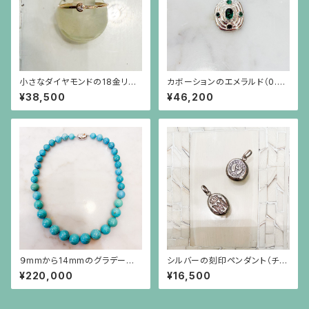
小さなダイヤモンドの18金リン
カボーションのエメラルド（0.82
グ
ct）を4つの小さなエメラルドが
¥38,500
¥46,200
取り巻くシルバーペンダント（チ
ェーン別）
９mmから14mmのグラデーショ
シルバーの刻印ペンダント（チェ
ンのターコイズネックレス
ーン別）
¥220,000
¥16,500