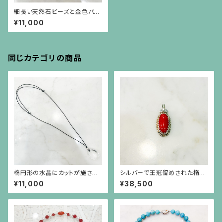
細長い天然石ビーズと金色パー
ツのネックレス
¥11,000
同じカテゴリの商品
楕円形の水晶にカットが施され
シルバーで王冠留めされた楕円
たシルバーボールの黒紐のネッ
形の赤珊瑚、芥子パールのペン
¥11,000
¥38,500
クレス
ダント（チェーン別）