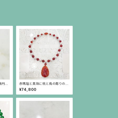
楕円形
赤瑪瑙と真珠に桃と鳥の彫りの赤
ンダント
瑪瑙が揺れるネックレス
¥74,800