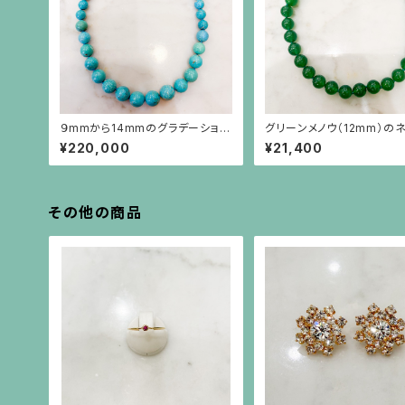
９mmから14mmのグラデーション
グリーンメノウ（12mm）の
のターコイズネックレス
ス
¥220,000
¥21,400
その他の商品