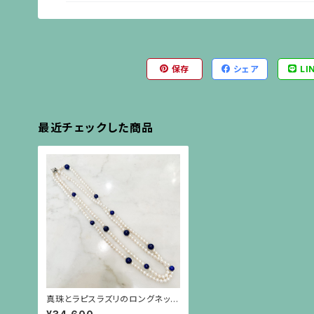
保存
シェア
LI
最近チェックした商品
真珠とラピスラズリのロングネック
レス