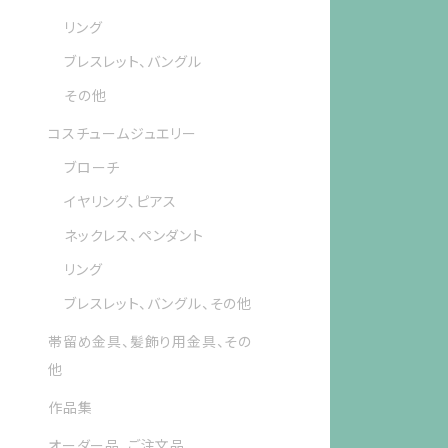
リング
ブレスレット、バングル
その他
コスチュームジュエリー
ブローチ
イヤリング、ピアス
ネックレス、ペンダント
リング
ブレスレット、バングル、その他
帯留め金具、髪飾り用金具、その
他
作品集
オーダー品、ご注文品