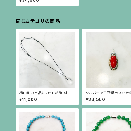
¥34,600
同じカテゴリの商品
楕円形の水晶にカットが施された
シルバーで王冠留めされた
シルバーボールの黒紐のネックレ
の赤珊瑚、芥子パールのペ
¥11,000
¥38,500
ス
（チェーン別）