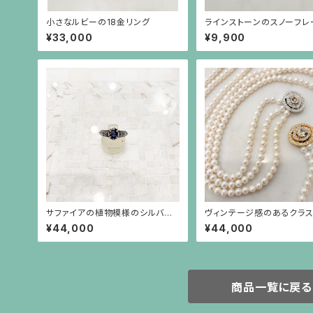
小さなルビーの18金リング
ラインストーンのスノーフレ
ような金色ピアス（チタンポ
¥33,000
¥9,900
サファイアの植物模様のシルバー
ヴィンテージ感のあるクラ
リング
パール3連ネックレス
¥44,000
¥44,000
商品一覧に戻る