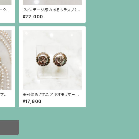
ークの
ヴィンテージ感のあるクラスプ（銀
スト）
色）のパール3連ブレスレット
¥22,000
スプの
王冠留めされたアキオモリマーク
の刻印のイヤリング（大）
¥17,600