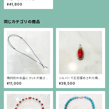
ラデーションネックレス
¥41,800
同じカテゴリの商品
楕円形の水晶にカットが施され
シルバーで王冠留めされた楕円
たシルバーボールの黒紐のネッ
形の赤珊瑚、芥子パールのペン
¥11,000
¥38,500
クレス
ダント（チェーン別）