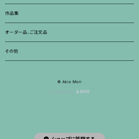
その他
ネックレス、ペンダント
ブレスレット、バングル、その他
ブレスレット、その他
ネックレス、ペンダント
イヤリング、ピアス
作品集
リング
リング
リング
ネックレス、ペンダント
オーダー品、ご注文品
ブレスレット、バングル、その他
ブレスレット、バングル
リング
その他
その他
ブレスレット、バングル、その他
© Akio Mori
Powered by