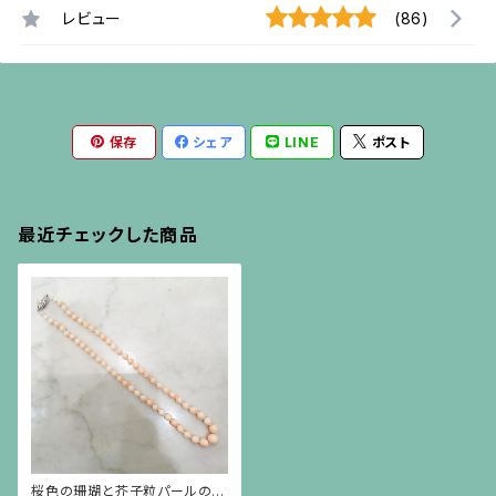
レビュー
(86)
保存
シェア
LINE
ポスト
最近チェックした商品
桜色の珊瑚と芥子粒パールのグ