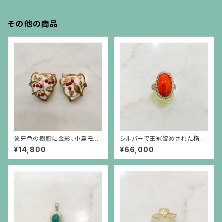
その他の商品
象牙色の樹脂に金彩、小鳥モチ
シルバーで王冠留めされた楕円
ーフに赤珊瑚色の実のイヤリン
形のオレンジ珊瑚のリング
¥14,800
¥66,000
グ