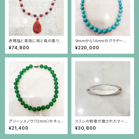
赤瑪瑙と真珠に桃と鳥の彫りの
９mmから14mmのグラデーショ
赤瑪瑙が揺れるネックレス
ンのターコイズネックレス
¥74,800
¥220,000
グリーンメノウ（12mm）のネック
スミレの紋章が施されたマーキ
レス
ス型の白蝶貝、エメラルド、ルビ
¥21,400
¥30,800
ーのシルバーブローチ兼ペンダ
ント