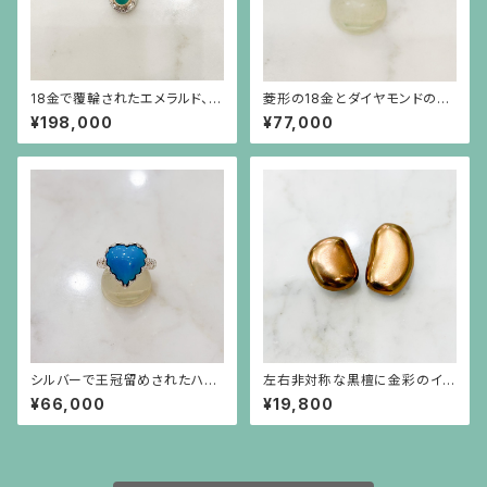
18金で覆輪されたエメラルド、彫
菱形の18金とダイヤモンドの華
りの施されたプラチナに小さな
奢なリング（小）
¥198,000
¥77,000
ダイヤモンドのペンダント（チェ
ーン別）
シルバーで王冠留めされたハー
左右非対称な黒檀に金彩のイヤ
トシェイプのターコイズ（11.61c
リング
¥66,000
¥19,800
t）のリング