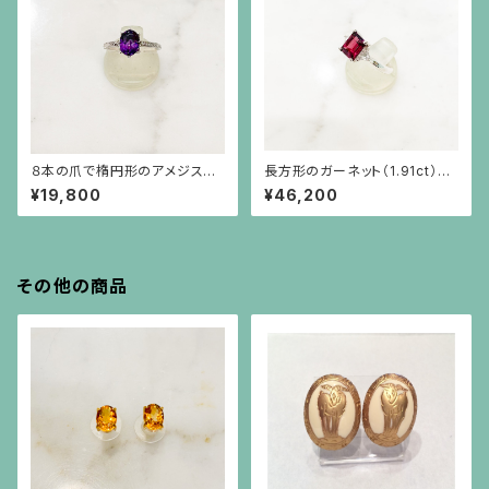
８本の爪で楕円形のアメジスト
長方形のガーネット（1.91ct）と
（1.41ct）を留めた彫りの施され
三角ホワイトサファイアのシルバ
¥19,800
¥46,200
た細い腕のシルバーリング
ー台リング
その他の商品