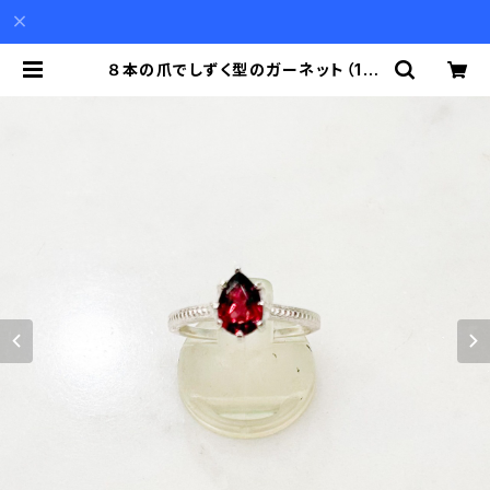
８本の爪でしずく型のガーネット（1.4
ct）を留めた彫りの施された細い腕の
シルバーリング | Akio Mori