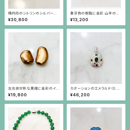
楕円形のシトリンのシルバーに
象牙色の樹脂に金彩 山羊のイ
ゴールドプレーティングのシンプ
ヤリング 楕円
¥30,800
¥13,200
ルな枠のピアス
左右非対称な黒檀に金彩のイヤ
カボーションのエメラルド（0.82
リング
ct）を4つの小さなエメラルドが
¥19,800
¥46,200
取り巻くシルバーペンダント（チ
ェーン別）