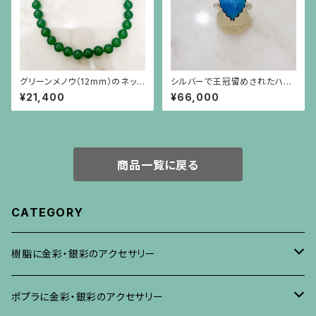
グリーンメノウ（12mm）のネック
シルバーで王冠留めされたハー
レス
トシェイプのターコイズ（11.61c
¥21,400
¥66,000
t）のリング
商品一覧に戻る
CATEGORY
樹脂に金彩・銀彩のアクセサリー
ブローチ
ポプラに金彩・銀彩のアクセサリー