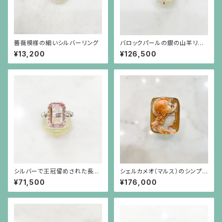
薔薇模様の細いシルバーリング
バロックパールの銀の山羊リン
グ
¥13,200
¥126,500
シルバーで王冠留めされた長方
シェルカメオ（マルス）のシンプル
形のクンツァイト（6.73ct）のラ
なシルバーリング（サイズ直し不
¥71,500
¥176,000
イオンリング
可）