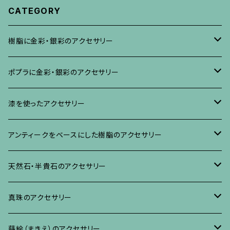
CATEGORY
樹脂に金彩・銀彩のアクセサリー
ブローチ
ポプラに金彩・銀彩のアクセサリー
イヤリング・ピアス
ブローチ
漆を使ったアクセサリー
ネックレス、その他
イヤリング、ピアス
ブローチ
アンティークをベースにした樹脂のアクセサリー
ネックレス、ペンダント
イヤリング・ピアス
ブローチ
天然石・半貴石のアクセサリー
ブレスレット、バングル、その他
ネックレス・ペンダント
イヤリング・ピアス
ブローチ
真珠のアクセサリー
リング
ネックレス、ペンダント
イヤリング・ピアス
ブローチ
蒔絵（まきえ）のアクセサリー