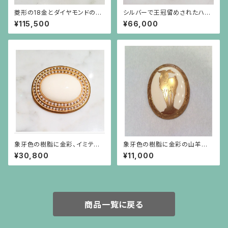
菱形の18金とダイヤモンドの華
シルバーで王冠留めされたハー
奢なリング（大）
トシェイプのターコイズ（11.61c
¥115,500
¥66,000
t）のリング
象牙色の樹脂に金彩、イミテー
象牙色の樹脂に金彩の山羊の
ションパールがグルリと巻いてい
ブローチ 楕円(中)
¥30,800
¥11,000
るブローチ
商品一覧に戻る