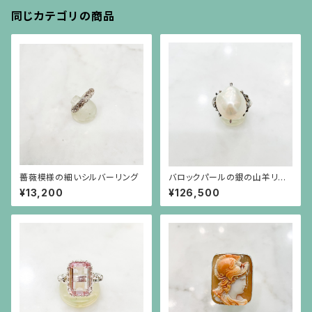
同じカテゴリの商品
薔薇模様の細いシルバーリング
バロックパールの銀の山羊リン
グ
¥13,200
¥126,500