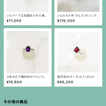
シルバーで王冠留めされた長方
シェルカメオ（マルス）のシンプル
形のクンツァイト（6.73ct）のラ
なシルバーリング（サイズ直し不
¥71,500
¥176,000
イオンリング
可）
８本の爪で楕円形のアメジスト
長方形のガーネット（1.91ct）と
（1.41ct）を留めた彫りの施され
三角ホワイトサファイアのシルバ
¥19,800
¥46,200
た細い腕のシルバーリング
ー台リング
その他の商品