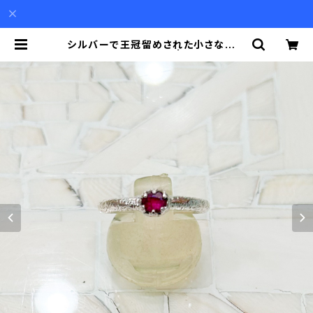
シルバーで王冠留めされた小さなルビ
ー（0.31ct）のリング | Akio Mori