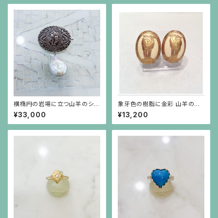
横楕円の岩場に立つ山羊のシル
象牙色の樹脂に金彩 山羊のイ
バープレートに白い大粒バロッ
ヤリング 楕円
¥33,000
¥13,200
クパールが揺れるブローチ兼ペ
ンダント