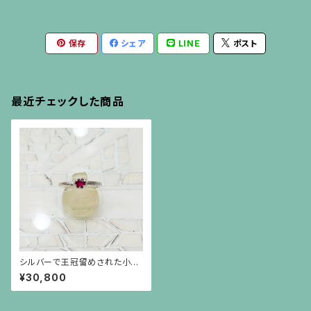
保存
シェア
LINE
ポスト
最近チェックした商品
シルバーで王冠留めされた小さ
なルビー（0.31ct）のリング
¥30,800