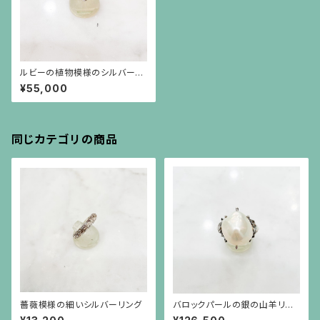
ルビーの植物模様のシルバーリ
ング
¥55,000
同じカテゴリの商品
薔薇模様の細いシルバーリング
バロックパールの銀の山羊リン
グ