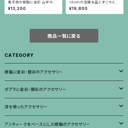
象牙色の樹脂に金彩 山羊のイ
14mmの溶錬水晶とオニキスの
ヤリング 楕円
ネックレス
¥13,200
¥19,800
商品一覧に戻る
CATEGORY
樹脂に金彩・銀彩のアクセサリー
ブローチ
ポプラに金彩・銀彩のアクセサリー
イヤリング・ピアス
ブローチ
漆を使ったアクセサリー
ネックレス、その他
イヤリング、ピアス
ブローチ
アンティークをベースにした樹脂のアクセサリー