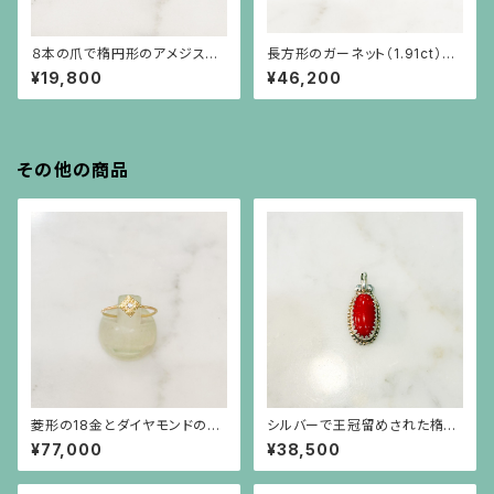
８本の爪で楕円形のアメジスト
長方形のガーネット（1.91ct）と
（1.41ct）を留めた彫りの施され
三角ホワイトサファイアのシルバ
¥19,800
¥46,200
た細い腕のシルバーリング
ー台リング
その他の商品
菱形の18金とダイヤモンドの華
シルバーで王冠留めされた楕円
奢なリング（小）
形の赤珊瑚、芥子パールのペン
¥77,000
¥38,500
ダント（チェーン別）