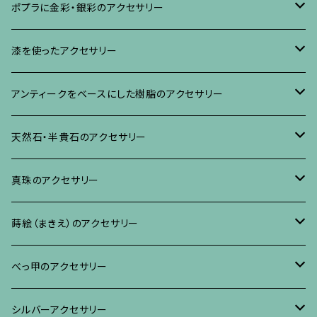
ブローチ
ポプラに金彩・銀彩のアクセサリー
イヤリング・ピアス
ブローチ
漆を使ったアクセサリー
ネックレス、その他
イヤリング、ピアス
ブローチ
アンティークをベースにした樹脂のアクセサリー
ネックレス、ペンダント
イヤリング・ピアス
ブローチ
天然石・半貴石のアクセサリー
ブレスレット、バングル、その他
ネックレス・ペンダント
イヤリング・ピアス
ブローチ
真珠のアクセサリー
リング
ネックレス、ペンダント
イヤリング・ピアス
ブローチ
蒔絵（まきえ）のアクセサリー
ブレスレット・バングル、その他
ブレスレット、その他
ネックレス、ペンダント
イヤリング・ピアス
べっ甲に蒔絵のアクセサリー
べっ甲のアクセサリー
ブローチ
リング
ネックレス、ペンダント
真珠に蒔絵のアクセサリー
ブローチ
シルバーアクセサリー