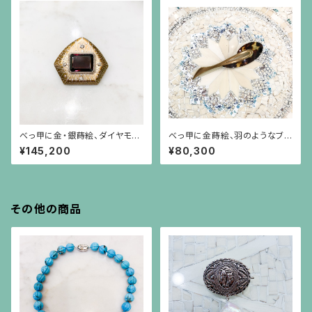
べっ甲に金・銀蒔絵、ダイヤモン
べっ甲に金蒔絵、羽のようなブ
ド、シルバーで覆輪された四角い
ローチ
¥145,200
¥80,300
ガーネットのブローチ
その他の商品