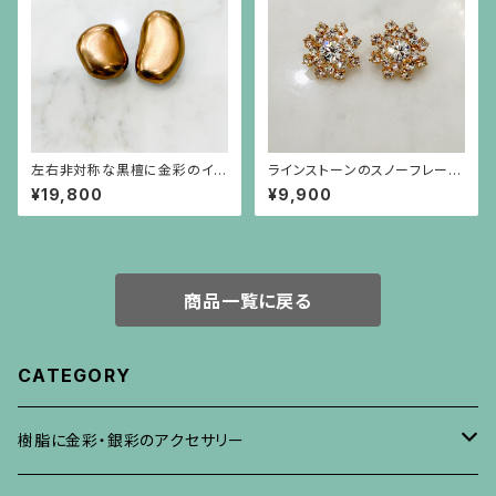
左右非対称な黒檀に金彩のイヤ
ラインストーンのスノーフレーク
リング
のような金色ピアス（チタンポス
¥19,800
¥9,900
ト）
商品一覧に戻る
CATEGORY
樹脂に金彩・銀彩のアクセサリー