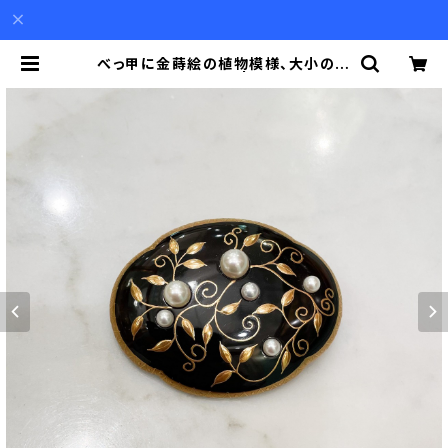
べっ甲に金蒔絵の植物模様、大小の真
珠の横長ブローチ | Akio Mori