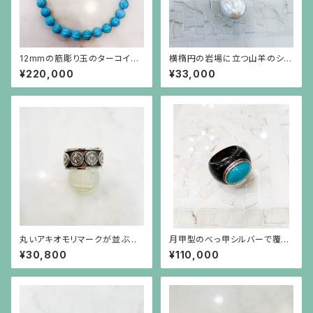
12mmの筋彫り玉のターコイズ
横楕円の岩場に立つ山羊のシル
のネックレス
バープレートに白い大粒バロッ
¥220,000
¥33,000
クパールが揺れるブローチ兼ペ
ンダント
丸いアキオモリマークが並ぶシ
月甲型のべっ甲シルバーで覆輪
ルバーリング
したトルコ石のボリュームリング
¥30,800
¥110,000
（15～16号の方用）