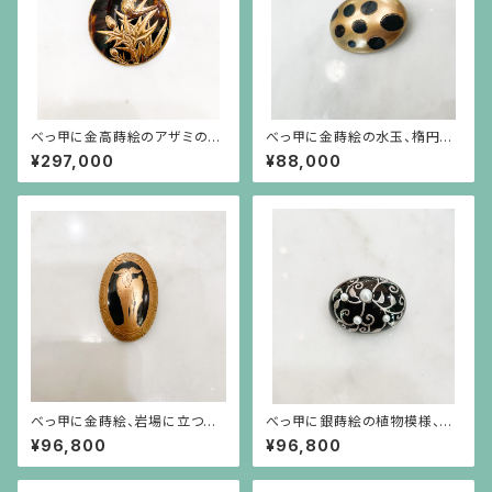
べっ甲に金高蒔絵のアザミのブ
べっ甲に金蒔絵の水玉、楕円形
ローチ
の小さなブローチ
¥297,000
¥88,000
べっ甲に金蒔絵、岩場に立つ山
べっ甲に銀蒔絵の植物模様、大
羊とアーカンサス模様のブロー
小の真珠の小さなブローチ
¥96,800
¥96,800
チ（小）