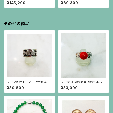
ド、シルバーで覆輪された四角い
ローチ
¥145,200
¥80,300
ガーネットのブローチ
その他の商品
丸いアキオモリマークが並ぶシ
丸い赤珊瑚の葡萄柄のシルバー
ルバーリング
台リング
¥30,800
¥33,000