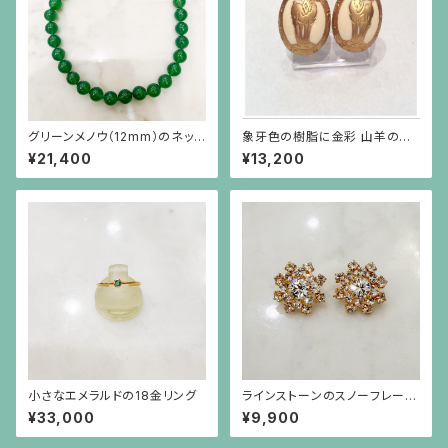
グリーンメノウ（12mm）のネック
象牙色の樹脂に金彩 山羊のイ
レス
ヤリング 楕円
¥21,400
¥13,200
小さなエメラルドの18金リング
ラインストーンのスノーフレーク
のような金色ピアス（チタンポス
¥33,000
¥9,900
ト）