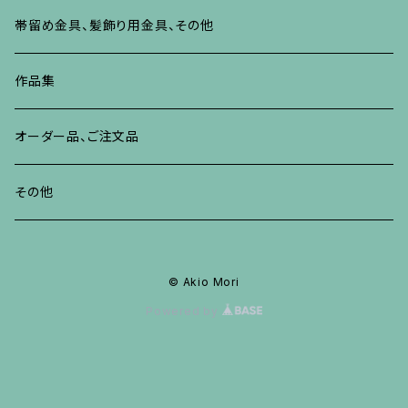
ブレスレット、バングル、その他
リング
ネックレス、ペンダント
イヤリング・ピアス
ブレスレット、バングル、その他
リング
ネックレス、ペンダント
イヤリング、ピアス
ブローチ
帯留め金具、髪飾り用金具、その他
その他
ネックレス、ペンダント
ブレスレット、バングル、その他
ブレスレット、その他
ネックレス、ペンダント
イヤリング、ピアス
作品集
リング
リング
リング
ネックレス、ペンダント
オーダー品、ご注文品
ブレスレット、バングル、その他
ブレスレット、バングル
リング
その他
その他
ブレスレット、バングル、その他
© Akio Mori
Powered by