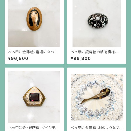
べっ甲に金蒔絵、岩場に立つ山
べっ甲に銀蒔絵の植物模様、大
羊とアーカンサス模様のブロー
小の真珠の小さなブローチ
¥96,800
¥96,800
チ（小）
べっ甲に金・銀蒔絵、ダイヤモン
べっ甲に金蒔絵、羽のようなブ