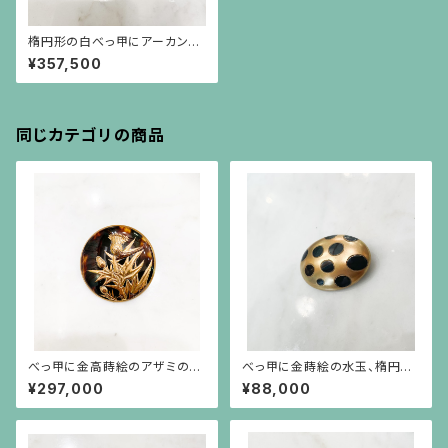
楕円形の白べっ甲にアーカンサ
ス模様に金蒔絵の枠のブローチ
¥357,500
同じカテゴリの商品
べっ甲に金高蒔絵のアザミのブ
べっ甲に金蒔絵の水玉、楕円形
ローチ
の小さなブローチ
¥297,000
¥88,000