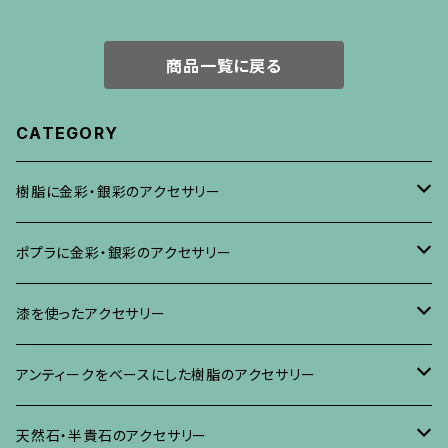
商品一覧に戻る
CATEGORY
樹脂に金彩・銀彩のアクセサリー
ブローチ
ポプラに金彩・銀彩のアクセサリー
イヤリング・ピアス
ブローチ
漆を使ったアクセサリー
ネックレス、その他
イヤリング、ピアス
ブローチ
アンティークをベースにした樹脂のアクセサリー
ネックレス、ペンダント
イヤリング・ピアス
ブローチ
天然石・半貴石のアクセサリー