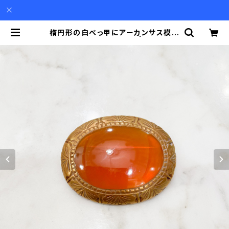
楕円形の白べっ甲にアーカンサス模様
に金蒔絵の枠のブローチ | Akio Mo
ri