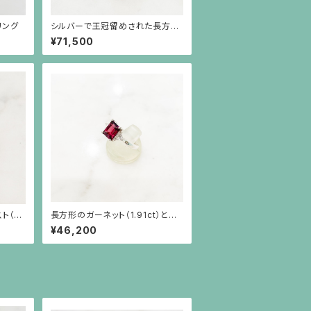
リング
シルバーで王冠留めされた長方形
のクンツァイト（6.73ct）のライオ
¥71,500
ンリング
（1.
長方形のガーネット（1.91ct）と三
れた細
角ホワイトサファイアのシルバー台
¥46,200
リング