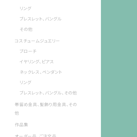
リング
ブレスレット、バングル
その他
コスチュームジュエリー
ブローチ
イヤリング、ピアス
ネックレス、ペンダント
リング
ブレスレット、バングル、その他
帯留め金具、髪飾り用金具、その
他
作品集
オーダー品、ご注文品