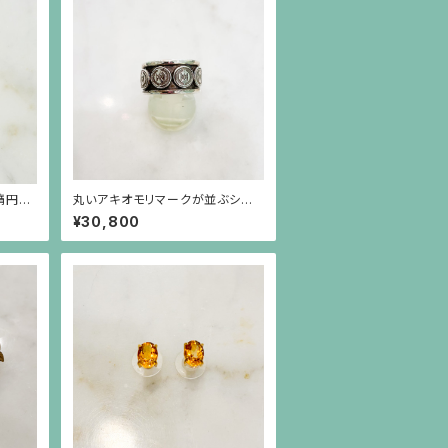
楕円形
丸いアキオモリマークが並ぶシル
ンダント
バーリング
¥30,800