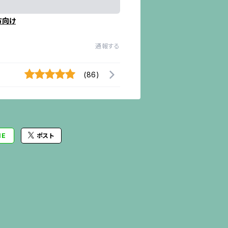
方向け
通報する
(86)
NE
ポスト