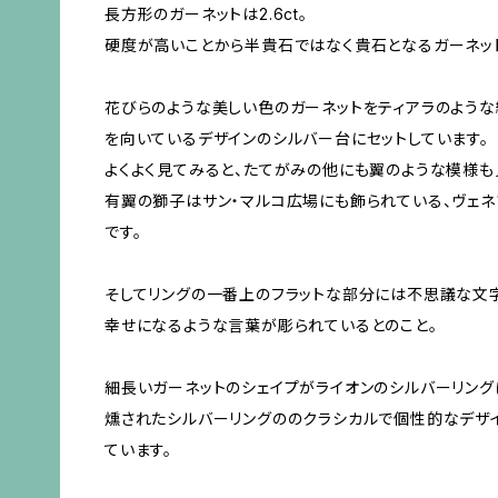
長方形のガーネットは2.6ct。
硬度が高いことから半貴石ではなく貴石となるガーネッ
花びらのような美しい色のガーネットをティアラのような
を向いているデザインのシルバー台にセットしています。
よくよく見てみると、たてがみの他にも翼のような模様も
有翼の獅子はサン・マルコ広場にも飾られている、ヴェネ
です。
そしてリングの一番上のフラットな部分には不思議な文
幸せになるような言葉が彫られているとのこと。
細長いガーネットのシェイプがライオンのシルバーリング
燻されたシルバーリングののクラシカルで個性的なデザ
ています。