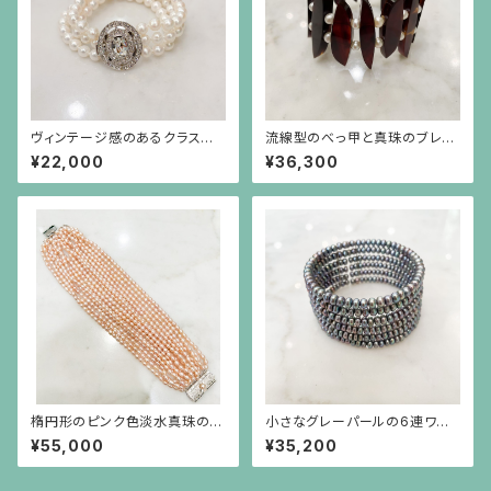
ヴィンテージ感のあるクラスプ
流線型のべっ甲と真珠のブレス
（銀色）のパール3連ブレスレット
レット
¥22,000
¥36,300
楕円形のピンク色淡水真珠の16
小さなグレーパールの6連ワイ
連ブレスレット、シルバー金具
ヤーブレスレット
¥55,000
¥35,200