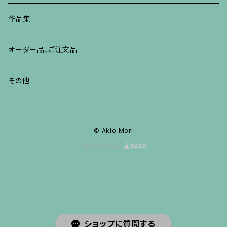
その他
ネックレス、ペンダント
ブレスレット、バングル、その他
ブレスレット、その他
ネックレス、ペンダント
イヤリング、ピアス
作品集
リング
リング
リング
ネックレス、ペンダント
オーダー品、ご注文品
ブレスレット、バングル、その他
ブレスレット、バングル
リング
その他
その他
ブレスレット、バングル、その他
© Akio Mori
Powered by
ショップに質問する