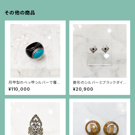
その他の商品
月甲型のべっ甲シルバーで覆輪
菱形のシルバーとブラックダイヤ
したトルコ石のボリュームリング
モンドのピアス（中）シルバーポ
¥110,000
¥20,900
（15～16号の方用）
スト