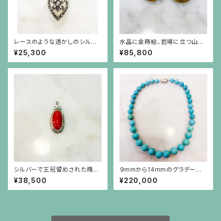
レースのような透かしのシルバ
水晶に金蒔絵、岩場に立つ山羊
ーリング
とアーカンサス模様のフレーム
¥25,300
¥85,800
の丸いイヤリング
シルバーで王冠留めされた楕円
９mmから14mmのグラデーショ
形の赤珊瑚、芥子パールのペン
ンのターコイズネックレス
¥38,500
¥220,000
ダント（チェーン別）