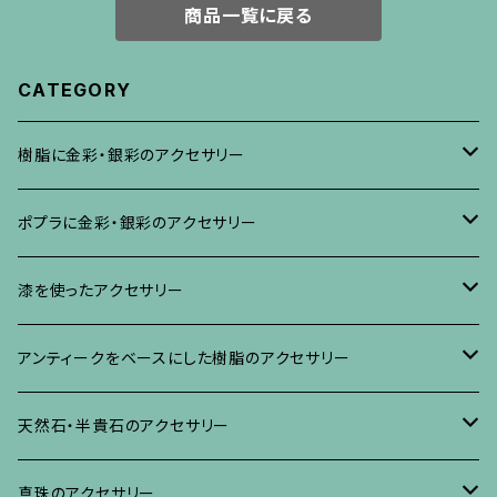
商品一覧に戻る
CATEGORY
樹脂に金彩・銀彩のアクセサリー
ブローチ
ポプラに金彩・銀彩のアクセサリー
イヤリング・ピアス
ブローチ
漆を使ったアクセサリー
ネックレス、その他
イヤリング、ピアス
ブローチ
アンティークをベースにした樹脂のアクセサリー
ネックレス、ペンダント
イヤリング・ピアス
ブローチ
天然石・半貴石のアクセサリー
ブレスレット、バングル、その他
ネックレス・ペンダント
イヤリング・ピアス
ブローチ
真珠のアクセサリー