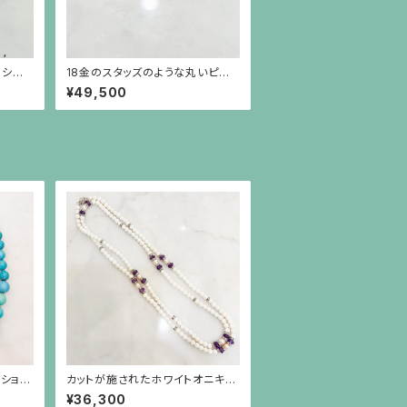
のシン
18金のスタッズのような丸いピア
ポスト）
ス(18金ポスト）
¥49,500
ーション
カットが施されたホワイトオニキ
ス、筋彫りのアメジスト、真珠とロ
¥36,300
ンデルのロングネックレス