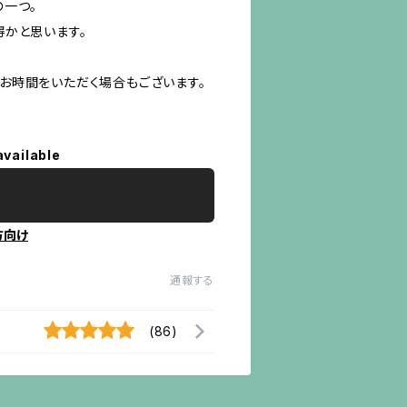
の一つ。
得かと思います。
お時間をいただく場合もございます。
available
方向け
通報する
(86)