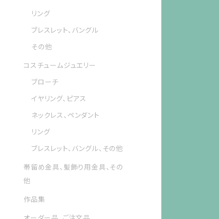
リング
ブレスレット、バングル
その他
コスチュームジュエリー
ブローチ
イヤリング、ピアス
ネックレス、ペンダント
リング
ブレスレット、バングル、その他
帯留め金具、髪飾り用金具、その
他
作品集
オーダー品、ご注文品