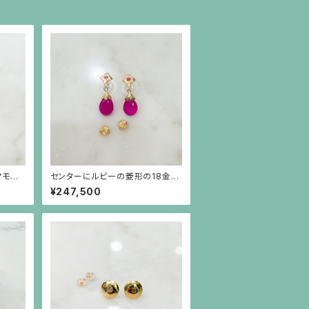
ヤモン
センターにルビーの菱形の18金の
スト）
下にしずく型のルビーが揺れるピ
¥247,500
アス（18金ポスト）