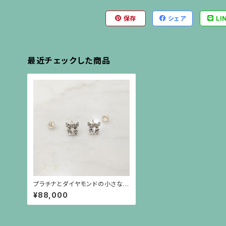
保存
シェア
LI
最近チェックした商品
プラチナとダイヤモンドの小さなリ
ボンのピアス（18金ポスト）
¥88,000