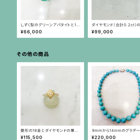
しずく型のグリーンアパタイトと18
ダイヤモンド（合計0.２ct）
金のスイングするピアス
プルな18金枠ピアス（18金
¥66,000
¥99,000
その他の商品
菱形の18金とダイヤモンドの華奢
９mmから14mmのグラデ
なリング（大）
のターコイズネックレス
¥115,500
¥220,000