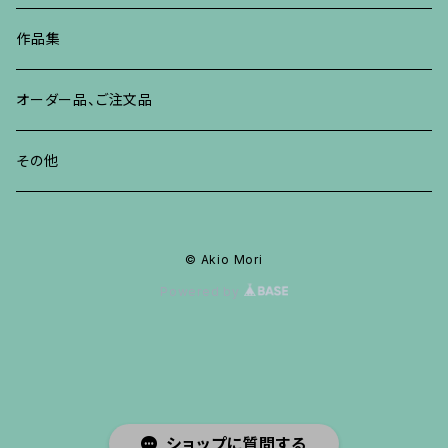
その他
ネックレス、ペンダント
ブレスレット、バングル、その他
ブレスレット、その他
ネックレス、ペンダント
イヤリング、ピアス
作品集
リング
リング
リング
ネックレス、ペンダント
オーダー品、ご注文品
ブレスレット、バングル、その他
ブレスレット、バングル
リング
その他
その他
ブレスレット、バングル、その他
© Akio Mori
Powered by
ショップに質問する