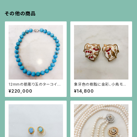
その他の商品
12mmの筋彫り玉のターコイズ
象牙色の樹脂に金彩、小鳥モチ
のネックレス
ーフに赤珊瑚色の実のイヤリン
¥220,000
¥14,800
グ