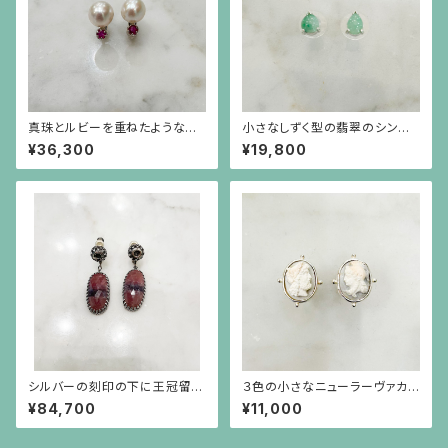
真珠とルビーを重ねたようなシ
小さなしずく型の翡翠のシンプ
ルバーイヤリング
ルなシルバー枠のピアス（シルバ
¥36,300
¥19,800
ーポスト）
シルバーの刻印の下に王冠留め
３色の小さなニューラーヴァカメ
された褐色のサファイア（37ct）
オのシルバーピアス
¥84,700
¥11,000
が揺れるイヤリング