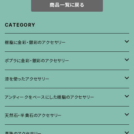
商品一覧に戻る
CATEGORY
樹脂に金彩・銀彩のアクセサリー
ブローチ
ポプラに金彩・銀彩のアクセサリー
イヤリング・ピアス
ブローチ
漆を使ったアクセサリー
ネックレス、その他
イヤリング、ピアス
ブローチ
アンティークをベースにした樹脂のアクセサリー
ネックレス、ペンダント
イヤリング・ピアス
ブローチ
天然石・半貴石のアクセサリー
ブレスレット、バングル、その他
ネックレス・ペンダント
イヤリング・ピアス
ブローチ
真珠のアクセサリー