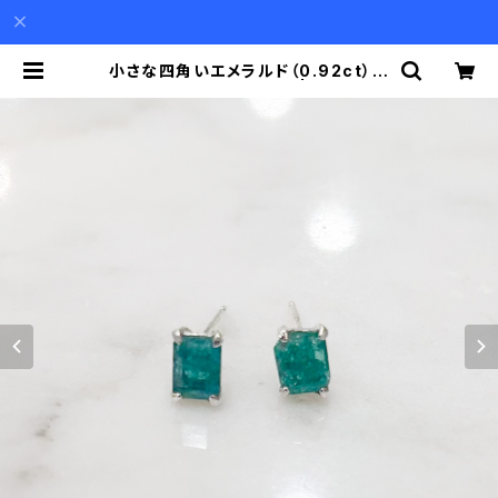
小さな四角いエメラルド（0.92ct）の
ピアス（シルバーポスト） | Akio Mo
ri