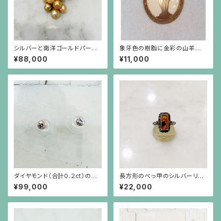
シルバーと南洋ゴールドパール
象牙色の樹脂に金彩の山羊の
の葡萄のブローチ（小）
ブローチ 楕円(中)
¥88,000
¥11,000
ダイヤモンド（合計0.２ct）のシ
長方形のべっ甲のシルバーリン
ンプルな18金枠ピアス（18金ポ
グ
¥99,000
¥22,000
スト）