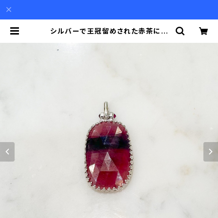
シルバーで王冠留めされた赤茶にラ
インの入ったサファイア（23.57ct）に
小さなルビーのペンダント（チェーン
別） | Akio Mori