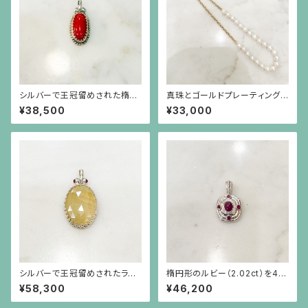
シルバーで王冠留めされた楕円
真珠とゴールドプレーティングを
形の赤珊瑚、芥子パールのペン
したシルバーチェーンのネックレ
¥38,500
¥33,000
ダント（チェーン別）
ス
シルバーで王冠留めされたライ
楕円形のルビー（2.02ct）を4つ
トイエローのサファイア（15.58
の小さなルビーが取り巻くシル
¥58,300
¥46,200
ct）にルビーのペンダント(チェ
バーペンダント（チェーン別）
ーン別）