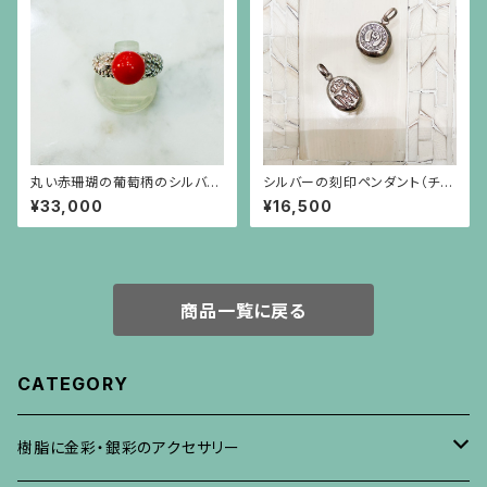
丸い赤珊瑚の葡萄柄のシルバー
シルバーの刻印ペンダント（チェ
台リング
ーン別）
¥33,000
¥16,500
商品一覧に戻る
CATEGORY
樹脂に金彩・銀彩のアクセサリー