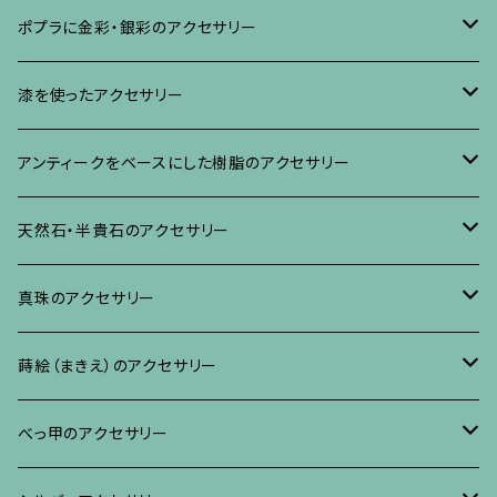
ブローチ
ポプラに金彩・銀彩のアクセサリー
イヤリング・ピアス
ブローチ
漆を使ったアクセサリー
ネックレス、その他
イヤリング、ピアス
ブローチ
アンティークをベースにした樹脂のアクセサリー
ネックレス、ペンダント
イヤリング・ピアス
ブローチ
天然石・半貴石のアクセサリー
ブレスレット、バングル、その他
ネックレス・ペンダント
イヤリング・ピアス
ブローチ
真珠のアクセサリー
リング
ネックレス、ペンダント
イヤリング・ピアス
ブローチ
蒔絵（まきえ）のアクセサリー
ブレスレット・バングル、その他
ブレスレット、その他
ネックレス、ペンダント
イヤリング・ピアス
べっ甲に蒔絵のアクセサリー
べっ甲のアクセサリー
ブローチ