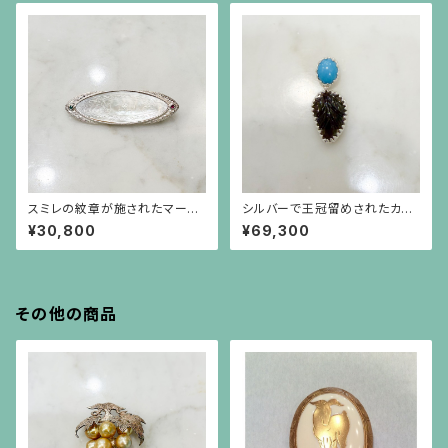
スミレの紋章が施されたマーキ
シルバーで王冠留めされたカボ
ス型の白蝶貝、エメラルド、ルビ
ーションのターコイズと葉の形
¥30,800
¥69,300
ーのシルバーブローチ兼ペンダ
と彫りのトルマリンのペンダント
ント
（チェーン別）
その他の商品