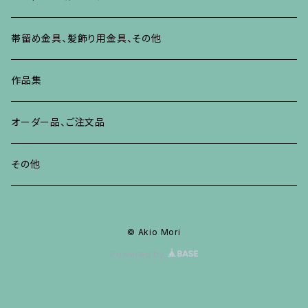
ブレスレット、バングル、その他
リング
ネックレス、ペンダント
イヤリング・ピアス
ブレスレット、バングル、その他
リング
ネックレス、ペンダント
イヤリング、ピアス
ブローチ
帯留め金具、髪飾り用金具、その他
その他
ネックレス、ペンダント
ブレスレット、バングル、その他
ブレスレット、その他
ネックレス、ペンダント
イヤリング、ピアス
作品集
リング
リング
リング
ネックレス、ペンダント
オーダー品、ご注文品
ブレスレット、バングル、その他
ブレスレット、バングル
リング
その他
その他
ブレスレット、バングル、その他
© Akio Mori
Powered by