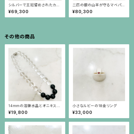
シルバーで王冠留めされたカボ
二匹の銀の山羊が守るマベパー
ーションのターコイズと葉の形
ルのシルバーネックレス
¥69,300
¥80,300
と彫りのトルマリンのペンダント
（チェーン別）
その他の商品
14mmの溶錬水晶とオニキスの
小さなルビーの18金リング
ネックレス
¥19,800
¥33,000