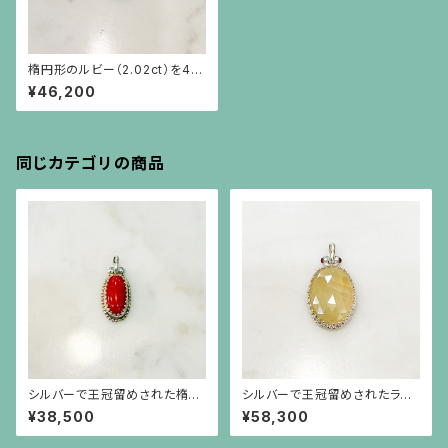
楕円形のルビー（2.02ct）を4つ
の小さなルビーが取り巻くシル
¥46,200
バーペンダント（チェーン別）
同じカテゴリの商品
シルバーで王冠留めされた楕円
シルバーで王冠留めされたライ
形の赤珊瑚、芥子パールのペン
トイエローのサファイア（15.58
¥38,500
¥58,300
ダント（チェーン別）
ct）にルビーのペンダント(チェ
ーン別）