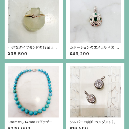
小さなダイヤモンドの18金リン
カボーションのエメラルド（0.82
グ
ct）を4つの小さなエメラルドが
¥38,500
¥46,200
取り巻くシルバーペンダント（チ
ェーン別）
９mmから14mmのグラデーショ
シルバーの刻印ペンダント（チェ
ンのターコイズネックレス
ーン別）
¥220,000
¥16,500