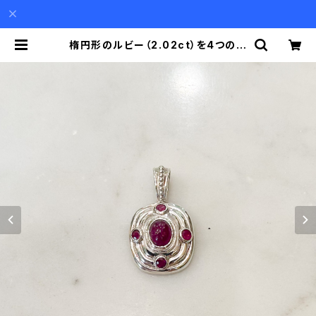
楕円形のルビー（2.02ct）を4つの小
さなルビーが取り巻くシルバーペンダ
ント（チェーン別） | Akio Mori