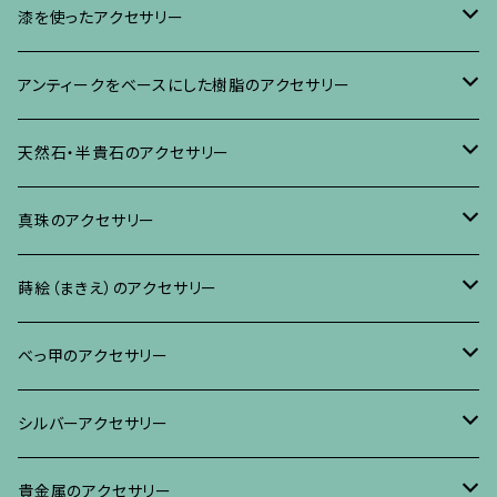
イヤリング・ピアス
ブローチ
漆を使ったアクセサリー
ネックレス、その他
イヤリング、ピアス
ブローチ
アンティークをベースにした樹脂のアクセサリー
ネックレス、ペンダント
イヤリング・ピアス
ブローチ
天然石・半貴石のアクセサリー
ブレスレット、バングル、その他
ネックレス・ペンダント
イヤリング・ピアス
ブローチ
真珠のアクセサリー
リング
ネックレス、ペンダント
イヤリング・ピアス
ブローチ
蒔絵（まきえ）のアクセサリー
ブレスレット・バングル、その他
ブレスレット、その他
ネックレス、ペンダント
イヤリング・ピアス
べっ甲に蒔絵のアクセサリー
べっ甲のアクセサリー
ブローチ
リング
ネックレス、ペンダント
真珠に蒔絵のアクセサリー
ブローチ
シルバーアクセサリー
イヤリング・ピアス
ブローチ
ブレスレット、その他
リング
水晶に蒔絵のアクセサリー
イヤリング、ピアス
ブローチ
貴金属のアクセサリー