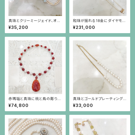
真珠とクリーミージェイド、オパ
和珠が揺れる18金にダイヤモン
ールガラスのロングネックレス
ドのリボンを小さなパールで繋
¥35,200
¥231,000
いだネックレス
赤瑪瑙と真珠に桃と鳥の彫りの
真珠とゴールドプレーティングを
赤瑪瑙が揺れるネックレス
したシルバーチェーンのネックレ
¥74,800
¥33,000
ス