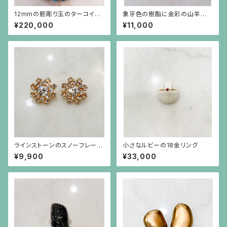
12mmの筋彫り玉のターコイズ
象牙色の樹脂に金彩の山羊の
のネックレス
ブローチ 楕円(中)
¥220,000
¥11,000
ラインストーンのスノーフレーク
小さなルビーの18金リング
のような金色ピアス（チタンポス
¥9,900
¥33,000
ト）