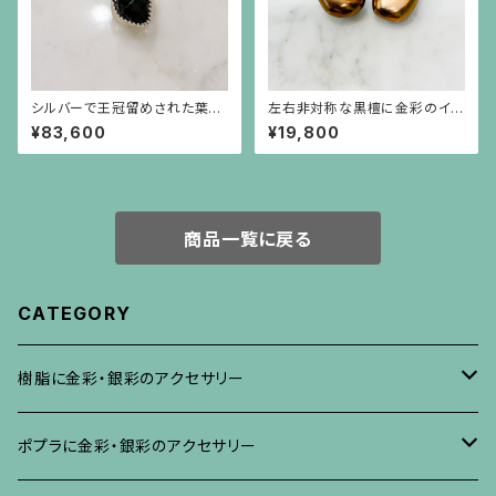
シルバーで王冠留めされた葉模
左右非対称な黒檀に金彩のイヤ
様の彫りのトルマリン（17.45c
リング
¥83,600
¥19,800
t）のリング
商品一覧に戻る
CATEGORY
樹脂に金彩・銀彩のアクセサリー
ブローチ
ポプラに金彩・銀彩のアクセサリー