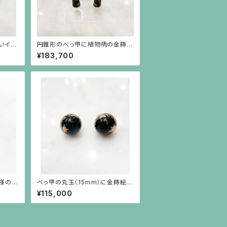
いイヤ
円錐形のべっ甲に植物柄の金蒔絵
が揺れるイヤリング（18k金具）
¥183,700
様の金
べっ甲の丸玉（15mm）に金蒔絵の
薔薇の螺旋ピアス（18金ポスト）
¥115,000