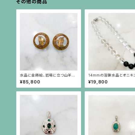
その他の商品
水晶に金蒔絵、岩場に立つ山羊と
14mmの溶錬水晶とオニキ
アーカンサス模様のフレームの丸
ックレス
¥85,800
¥19,800
いイヤリング