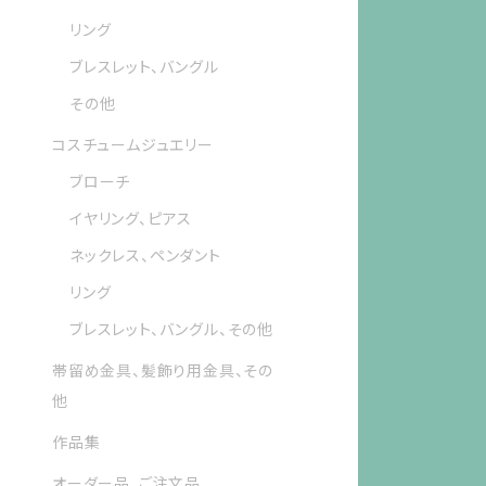
リング
ブレスレット、バングル
その他
コスチュームジュエリー
ブローチ
イヤリング、ピアス
ネックレス、ペンダント
リング
ブレスレット、バングル、その他
帯留め金具、髪飾り用金具、その
他
作品集
オーダー品、ご注文品