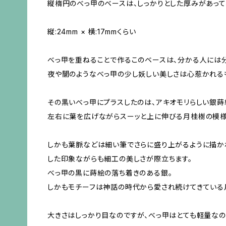
縦楕円のべっ甲のベースは、しっかりとした厚みがあって
縦:24mm × 横:17mmくらい
べっ甲を重ねることで作るこのベースは、分かる人には
夜や闇のようなべっ甲の少し妖しい美しさは心惹かれる
その黒いべっ甲にプラスしたのは、アキオモリらしい銀蒔
左右に葉を広げながらスーッと上に伸びる月桂樹の模様
しかも葉脈などは細い筆でさらに盛り上がるように描か
した印象ながらも細工の美しさが際立ちます。
べっ甲の黒に蒔絵の落ち着きのある銀。
しかもモチーフは神話の時代から愛され続けてきている
大きさはしっかり目なのですが、べっ甲はとても軽量なの