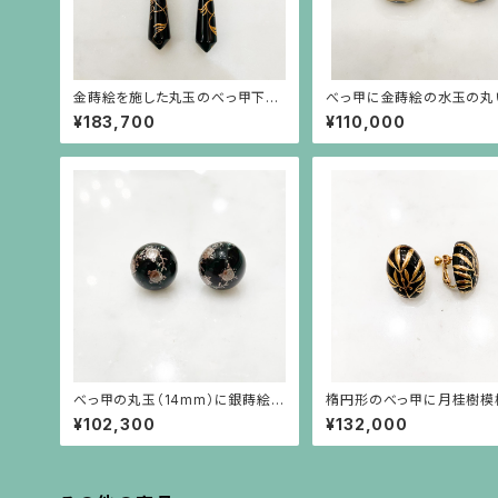
金蒔絵を施した丸玉のべっ甲下に
べっ甲に金蒔絵の水玉の丸
植物模様を描いた円錐形のべっ甲
リング
¥183,700
¥110,000
が揺れるイヤリング
べっ甲の丸玉（14mm）に銀蒔絵の
楕円形のべっ甲に月桂樹模
薔薇の螺旋ピアス（18金ポスト）
高蒔絵のイヤリング
¥102,300
¥132,000