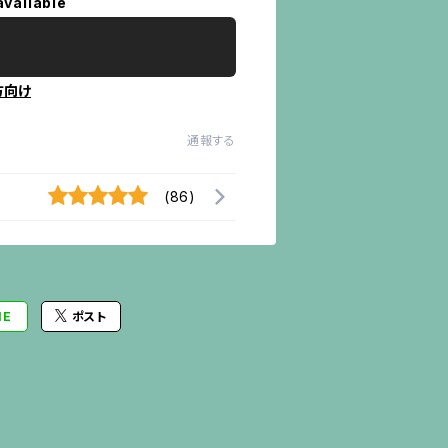
available
方向け
通報する
(86)
NE
ポスト