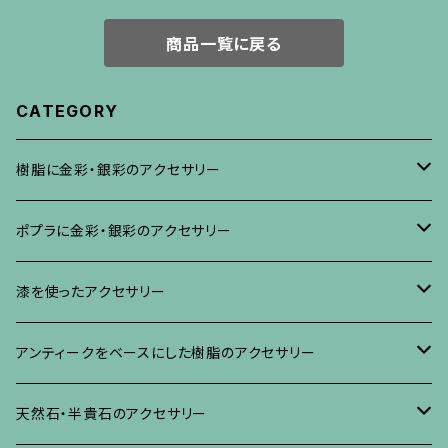
商品一覧に戻る
CATEGORY
樹脂に金彩・銀彩のアクセサリー
ブローチ
ポプラに金彩・銀彩のアクセサリー
イヤリング・ピアス
ブローチ
漆を使ったアクセサリー
ネックレス、その他
イヤリング、ピアス
ブローチ
アンティークをベースにした樹脂のアクセサリー
ネックレス、ペンダント
イヤリング・ピアス
ブローチ
天然石・半貴石のアクセサリー