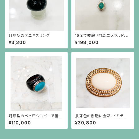
月甲型のオニキスリング
18金で覆輪されたエメラルド、彫
りの施されたプラチナに小さな
¥3,300
¥198,000
ダイヤモンドのペンダント（チェ
ーン別）
月甲型のべっ甲シルバーで覆輪
象牙色の樹脂に金彩、イミテー
したトルコ石のボリュームリング
ションパールがグルリと巻いてい
¥110,000
¥30,800
（15～16号の方用）
るブローチ