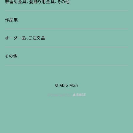
ブレスレット、バングル、その他
リング
ネックレス、ペンダント
イヤリング、ピアス
ブローチ
帯留め金具、髪飾り用金具、その他
その他
ネックレス、ペンダント
ブレスレット、バングル、その他
ブレスレット、その他
ネックレス、ペンダント
イヤリング、ピアス
作品集
リング
リング
リング
ネックレス、ペンダント
オーダー品、ご注文品
ブレスレット、バングル、その他
ブレスレット、バングル
リング
その他
その他
ブレスレット、バングル、その他
© Akio Mori
Powered by