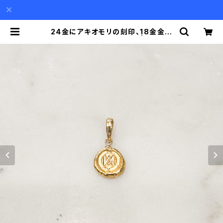
24金にアキオモリの刻印、18金金具
のペンダント（チェーン別） | Akio M
ori