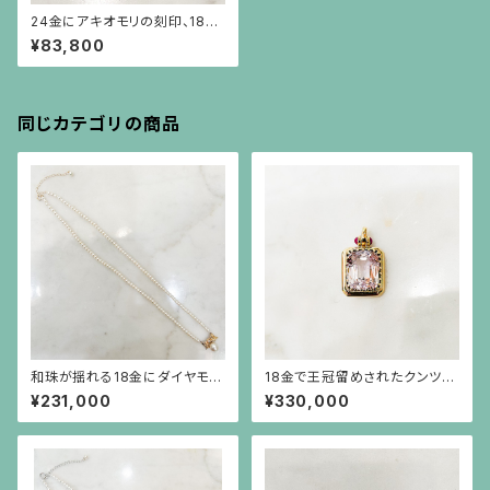
24金にアキオモリの刻印、18金
金具のペンダント（チェーン別）
¥83,800
同じカテゴリの商品
和珠が揺れる18金にダイヤモン
18金で王冠留めされたクンツァ
ドのリボンを小さなパールで繋
イト（18ct）とルビーのペンダン
¥231,000
¥330,000
いだネックレス
ト（チェーン別）