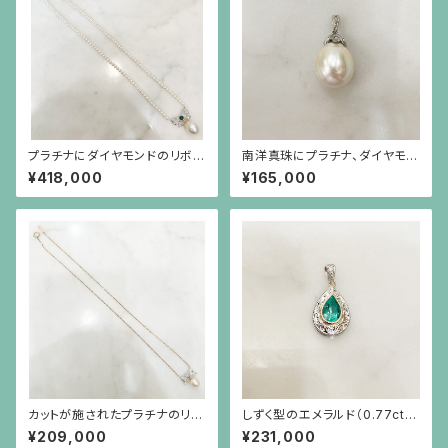
プラチナにダイヤモンドのリボ
南洋真珠にプラチナ、ダイヤモン
ン、カボーションのエメラルドに
ド、芥子パールの金具のペンダン
¥418,000
¥165,000
南洋真珠が揺れる、小さなパー
ト
ルのネックレス
カットが施されたプラチナのリボ
しずく型のエメラルド（0.77ct）、
ンにダイヤモンド、18金のチェー
プラチナ、18金、小さなダイヤモ
¥209,000
¥231,000
ンに和珠のネックレス
ンドのペンダント(チェーン別）