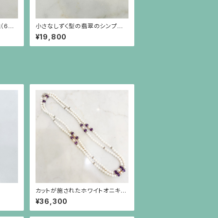
（6m
小さなしずく型の翡翠のシンプル
ザイン
なシルバー枠のピアス（シルバーポ
¥19,800
スト）
カットが施されたホワイトオニキ
ス、筋彫りのアメジスト、真珠とロ
¥36,300
ンデルのロングネックレス