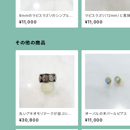
8mmのラピスラズリのシンプルな
ラピスラズリ（12mm）と真珠
ピアス（10金ポスト）
mアップ）を重ねたようなデ
¥11,000
¥11,000
のイヤリング
その他の商品
丸いアキオモリマークが並ぶシル
オーバルのオパールピアス
バーリング
¥30,800
¥11,000