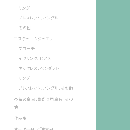
リング
ブレスレット、バングル
その他
コスチュームジュエリー
ブローチ
イヤリング、ピアス
ネックレス、ペンダント
リング
ブレスレット、バングル、その他
帯留め金具、髪飾り用金具、その
他
作品集
オーダー品、ご注文品