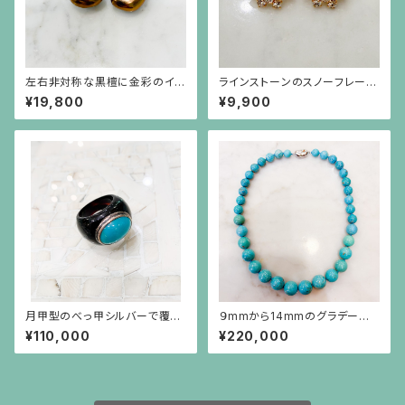
左右非対称な黒檀に金彩のイヤ
ラインストーンのスノーフレーク
リング
のような金色ピアス（チタンポス
¥19,800
¥9,900
ト）
月甲型のべっ甲シルバーで覆輪
９mmから14mmのグラデーショ
したトルコ石のボリュームリング
ンのターコイズネックレス
¥110,000
¥220,000
（15～16号の方用）