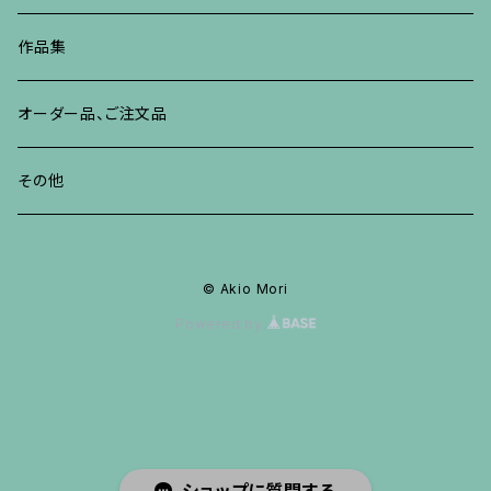
その他
ネックレス、ペンダント
ブレスレット、バングル、その他
ブレスレット、その他
ネックレス、ペンダント
イヤリング、ピアス
作品集
リング
リング
リング
ネックレス、ペンダント
オーダー品、ご注文品
ブレスレット、バングル、その他
ブレスレット、バングル
リング
その他
その他
ブレスレット、バングル、その他
© Akio Mori
Powered by