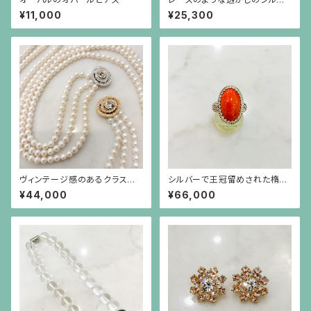
ーリング
¥11,000
¥25,300
ヴィンテージ感のあるクラスプ
シルバーで王冠留めされた楕円
のパール3連ネックレス
形のオレンジ珊瑚のリング
¥44,000
¥66,000