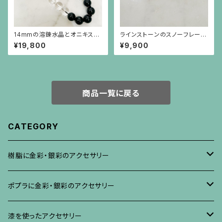
14mmの溶錬水晶とオニキスの
ラインストーンのスノーフレーク
ネックレス
のような金色ピアス（チタンポス
¥19,800
¥9,900
ト）
商品一覧に戻る
CATEGORY
樹脂に金彩・銀彩のアクセサリー
ブローチ
ポプラに金彩・銀彩のアクセサリー
イヤリング・ピアス
ブローチ
漆を使ったアクセサリー