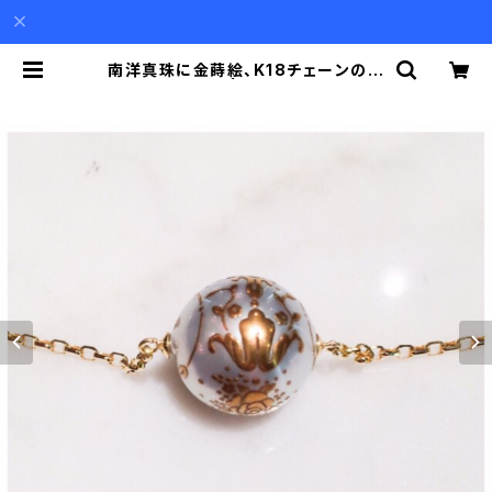
南洋真珠に金蒔絵、K18チェーンのネ
ックレス | Akio Mori