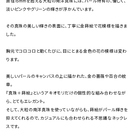
直径15mmを超える大粒の南洋真珠には、パール特有の、優しく、
淡いピンクやグリーンの輝きが浮かんでいます。
その真珠の美しい輝きの表面に、丁寧に金蒔絵で花模様を描きま
した。
胸元でコロコロと動くたびに、目にとまる金色の花の模様は変わ
ります。
美しいパールのキャンバスの上に描かれた、金の薔薇や百合の紋
章。
『真珠＋蒔絵』というアキオモリだけの個性的な組み合わせなが
ら、とてもエレガント。
そして、大粒の南洋真珠を使っていながらも、蒔絵がパール輝きを
抑えてくれるので、カジュアルにも合わせられる不思議なネックレ
スです。